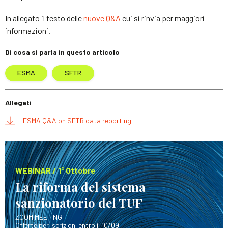
In allegato il testo delle
nuove Q&A
cui si rinvia per maggiori
informazioni.
Di cosa si parla in questo articolo
ESMA
SFTR
Allegati
ESMA Q&A on SFTR data reporting
WEBINAR / 1° Ottobre
La riforma del sistema
sanzionatorio del TUF
ZOOM MEETING
Offerte per iscrizioni entro il 10/09