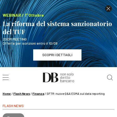
WEBINAR / 1° Ottobre
La riforma del sistema sanzionatorio
del TUF
ZOOM MEETING
Offerte per iscrizioni entro il 10/09
SCOPRI I DETTAGLI
Cerca nel sito
WEBINAR / 1° Ottobre
La riforma del sistema sanzionatorio del TUF
SCOPRI I DETTAGLI
Home
/
Flash News
/
Finanza
/
SFTR: nuove Q&A ESMA sul data reporting
FLASH NEWS