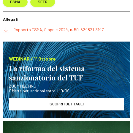
ESMA
SFTR
Allegati
Rapporto ESMA, 9 aprile 2024, n. 50-524821-3147
WEBINAR / 1° Ottobre
La riforma del sistema
sanzionatorio del TUF
ZOOM MEETING
Offerte per iscrizioni entro il 10/09
SCOPRI I DETTAGLI