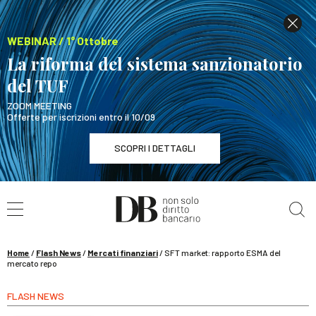
WEBINAR / 1° Ottobre
La riforma del sistema sanzionatorio
del TUF
ZOOM MEETING
Offerte per iscrizioni entro il 10/09
SCOPRI I DETTAGLI
Cerca nel sito
WEBINAR / 1° Ottobre
La riforma del sistema sanzionatorio del TUF
SCOPRI I DETTAGLI
Home
/
Flash News
/
Mercati finanziari
/
SFT market: rapporto ESMA del
mercato repo
FLASH NEWS