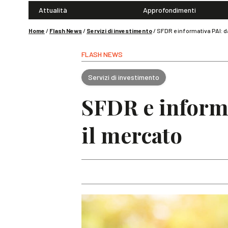
Attualità
Approfondimenti
Home
/
Flash News
/
Servizi di investimento
/
SFDR e informativa PAI: d
FLASH NEWS
Servizi di investimento
SFDR e informa
il mercato