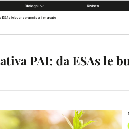
Dialoghi
Rivista
Dialoghi di Diritto dell'Economia
a ESAs le buone prassi per il mercato
Editoriali
Articoli
Note
tiva PAI: da ESAs le b