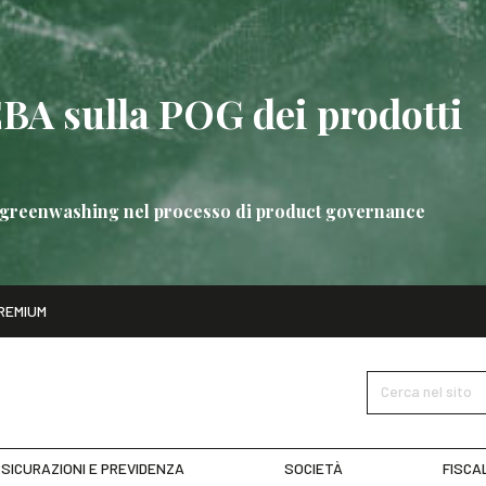
EBA sulla POG dei prodotti
 di greenwashing nel processo di product governance
ito
REMIUM
bre
Nuove linee guida EBA sulla POG dei prodotti bancari
SCOPRI 
Cerca nel sito
SICURAZIONI E PREVIDENZA
SOCIETÀ
FISCA