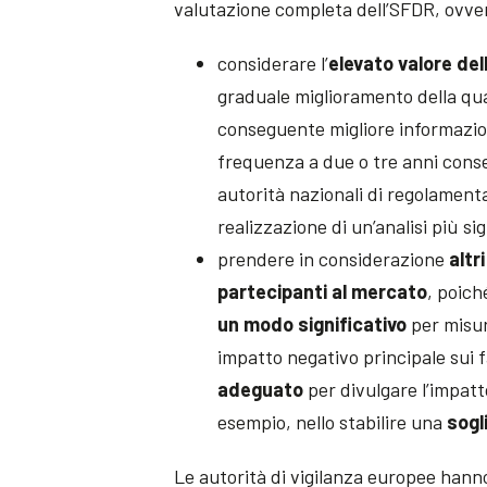
valutazione completa dell’SFDR, ovve
considerare l’
elevato valore del
graduale miglioramento della qua
conseguente migliore informazione
frequenza a due o tre anni consen
autorità nazionali di regolament
realizzazione di un’analisi più si
prendere in considerazione
altr
partecipanti al mercato
, poiché
un modo significativo
per misur
impatto negativo principale sui fa
adeguato
per divulgare l’impatt
esempio, nello stabilire una
sogl
Le autorità di vigilanza europee hann