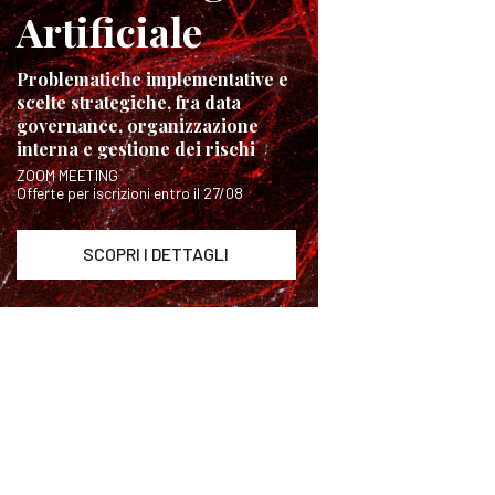
Artificiale
Problematiche implementative e
scelte strategiche, fra data
governance, organizzazione
interna e gestione dei rischi
ZOOM MEETING
Offerte per iscrizioni entro il 27/08
SCOPRI I DETTAGLI