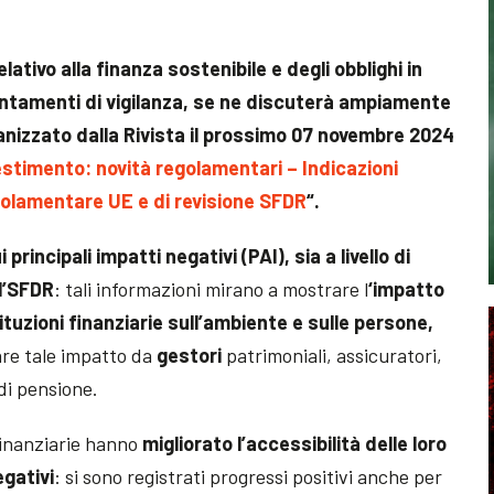
ativo alla finanza sostenibile e degli obblighi in
ientamenti di vigilanza, se ne discuterà ampiamente
anizzato dalla Rivista il prossimo 07 novembre 2024
vestimento: novità regolamentari – Indicazioni
golamentare UE e di revisione SFDR
“.
 principali impatti negativi (PAI), sia a livello di
ll’SFDR
: tali informazioni mirano a mostrare l
‘impatto
ituzioni finanziarie sull’ambiente e sulle persone,
are tale impatto da
gestori
patrimoniali, assicuratori,
di pensione.
 finanziarie hanno
migliorato l’accessibilità delle loro
egativi
: si sono registrati progressi positivi anche per