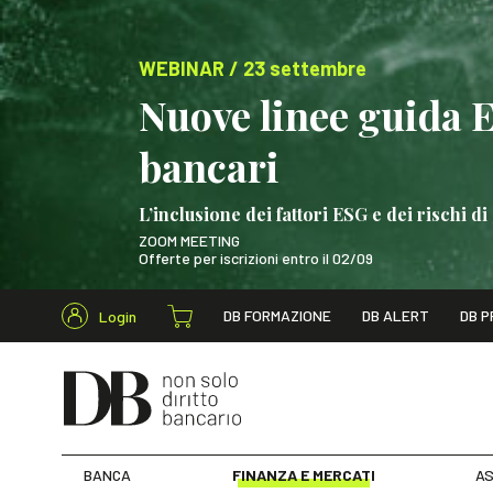
WEBINAR / 23 settembre
Nuove linee guida 
bancari
L’inclusione dei fattori ESG e dei rischi
ZOOM MEETING
Offerte per iscrizioni entro il 02/09
Cerca nel s
DB FORMAZIONE
DB ALERT
DB P
Login
WEBINAR / 23 settem
BANCA
FINANZA E MERCATI
AS