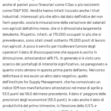
anche di panieri poco finanziari come il Dax o più resistenti
come l’S&P 500. Vendite hanno infatti toccato anche i titoli
industriali, interessati più che altro dal dato dell’indice dei non
farm payrolls, ossia la misurazione della variazione dei salariati
non agricoli dell’ultimo mese, che si è dimostrata largamente
deludente. Rispetto, infatti, ai 170.000 occupati in più che si
prevedevano, sono stati creati soltanto 115.000 posti di lavoro
non agricoli. A poco è servito per risollevare l’umore degli
operatori il dato di disoccupazione che eppure è uscito in
diminuzione, attestandosi all’8,1%. In generale si è visto uno
scarico dei portafogli di intensità significativo, se paragonato a
quanto visto almeno in questa prima parte dell’anno. Nel corso
dell’ottava si era avuto un altro dato negativo, quello
dell'Institute for Supply Management, che ha comunicato un
indice ISM non manifatturiero attestatosi nel mese di aprile a
53,5 punti dai 56,0 del mese precedente. Il dato e' peggiore delle
previsioni degli economisti (55,5 punti). In calo anche il dato di
produttività del primo trimestre, in flessione dello 0,5% e