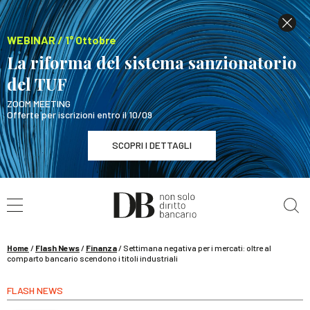
WEBINAR / 1° Ottobre
La riforma del sistema sanzionatorio
del TUF
ZOOM MEETING
Offerte per iscrizioni entro il 10/09
SCOPRI I DETTAGLI
Cerca nel sito
WEBINAR / 1° Ottobre
La riforma del sistema sanzionatorio del TUF
SCOPRI I DETTAGLI
Home
/
Flash News
/
Finanza
/
Settimana negativa per i mercati: oltre al
comparto bancario scendono i titoli industriali
FLASH NEWS