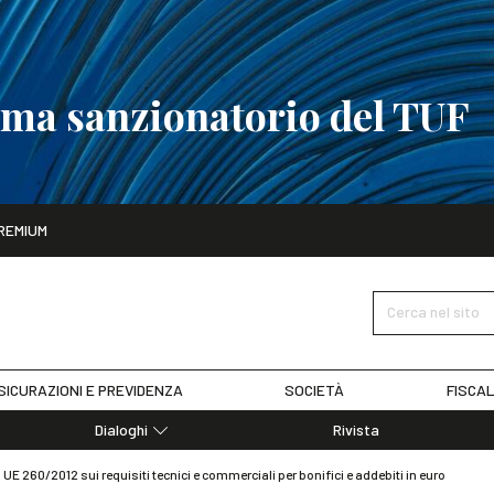
tema sanzionatorio del TUF
ito
REMIUM
tobre
La riforma del sistema sanzionatorio del TUF
SCOPRI I DET
Cerca nel sito
SICURAZIONI E PREVIDENZA
SOCIETÀ
FISCAL
Dialoghi
Rivista
Dialoghi di Diritto dell'Economia
E 260/2012 sui requisiti tecnici e commerciali per bonifici e addebiti in euro
Editoriali