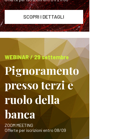
SCOPRI I DETTAGLI
WEBINAR / 29 settembre
Pignoramento
presso terzi e
ruolo della
banca
ZOOM MEETING
Offerte per iscrizioni entro 08/09