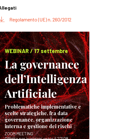
Allegati
Regolamento (UE) n. 260/2012
WEBINAR / 17 settembre
La governance
dell’Intelligenza
Artificiale
Problematiche implementative e
scelte strategiche, fra data
governance, organizzazione
interna e gestione dei rischi
ZOOM MEETING
Offerte per iscrizioni entro il 27/08