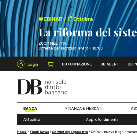
WEBINAR / 1° Ottobre
La riforma del sis
ZOOM MEETING
Offerte per iscrizioni entro il 10/09
Cerca nel s
DB FORMAZIONE
DB ALERT
DB P
Login
WEBINAR / 1° Ot
BANCA
FINANZA E MERCATI
AS
Attualità
Approfondimenti
Home
/
Flash News
/
Servizi di pagamento
/
SEPA: il nuovo Regolamento U