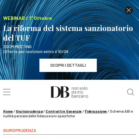
WEBINAR / 1° Ottobre
La riforma del sistema sanzionatorio
del TUF
ZOOM MEETING
Offerte per iscrizioni entro il 10/09
SCOPRI I DETTAGLI
Cerca nel sito
WEBINAR / 1° Ottobre
La riforma del sistema sanzionatorio del TUF
SCOPRI I DETTAGLI
Home
/
Giurisprudenza
/
Contratti e Garanzie
/
Fideiussione
/
Schema ABI e
nullità parziale delle fideiussioni specifiche
GIURISPRUDENZA