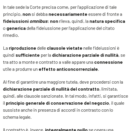
In tale sede la Corte precisa come, per l’applicazione di tale
principio,
non
si debba
necessariamente
essere di fronte a
fideiussioni
omnibus
: n
on
rileva, quindi, la
natura
specifica
o
generica
della fideiussione per l’applicazione del citato
rimedio.
La
riproduzione
delle
clausole vietate
nelle fideiussioni è
quindi
sufficiente
per la
dichiarazione parziale di nullità
, se
tra atto a monte e contratto a valle appare una
connessione
utile a produrre un
effetto anticoncorrenziale
.
Al fine di garantire una maggiore tutela, deve procedersi con la
dichiarazione parziale di nullità del contratto
, limitata,
quindi, alle clausole sanzionate. In tal modo, infatti, si garantisce
il
principio generale di conservazione del negozio
, il quale
sussiste anche in presenza di accordi in contrasto con lo
schema legale.
Il contratto è, invece,
integralmente nullo
se opera una