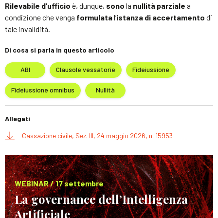
Rilevabile d’ufficio
è, dunque,
sono
la
nullità parziale
a
condizione che venga
formulata
l’
istanza
di accertamento
di
tale invalidità.
Di cosa si parla in questo articolo
ABI
Clausole vessatorie
Fideiussione
Fideiussione omnibus
Nullità
Allegati
Cassazione civile, Sez. III, 24 maggio 2026, n. 15953
WEBINAR / 17 settembre
La governance dell’Intelligenza
Artificiale