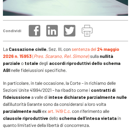
Condividi
La
Cassazione civile
, Sez. III, con
sentenza del
24 maggio
2026 n. 15953
(
Pres. Scarano, Rel. Simone
)
sulla
nullità
parziale
o
totale
degli
accordi riproduttivi dello schema
ABI
nelle fideiussioni specifiche.
In particolare, in tale occasione, la Corte – in richiamo delle
Sezioni Unite 41994/2021 – ha ribadito come i
contratti di
fideiussione
a valle di
intese dichiarate parzialmente nulle
dall’Autorità Garante sono da considerarsi a loro volta
parzialmente nulli
ex
art. 1419 C.c.
con riferimento alle
clausole riproduttive
dello
schema dell’intesa vietata
in
quanto limitative della libertà di concorrenza.