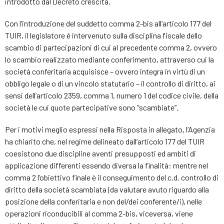
introdotto dal Decreto crescita.
Con l’introduzione del suddetto comma 2-bis all’articolo 177 del
TUIR, il legislatore è intervenuto sulla disciplina fiscale dello
scambio di partecipazioni di cui al precedente comma 2, ovvero
lo scambio realizzato mediante conferimento, attraverso cui la
società conferitaria acquisisce – ovvero integra in virtù di un
obbligo legale o di un vincolo statutario – il controllo di diritto, ai
sensi dell’articolo 2359, comma 1, numero 1 del codice civile, della
società le cui quote partecipative sono “scambiate”.
Per i motivi meglio espressi nella Risposta in allegato, l’Agenzia
ha chiarito che, nel regime delineato dall’articolo 177 del TUIR
coesistono due discipline aventi presupposti ed ambiti di
applicazione differenti essendo diversa la finalità: mentre nel
comma 2 l’obiettivo finale è il conseguimento del c.d. controllo di
diritto della società scambiata (da valutare avuto riguardo alla
posizione della conferitaria e non del/dei conferente/i), nelle
operazioni riconducibili al comma 2-bis, viceversa, viene