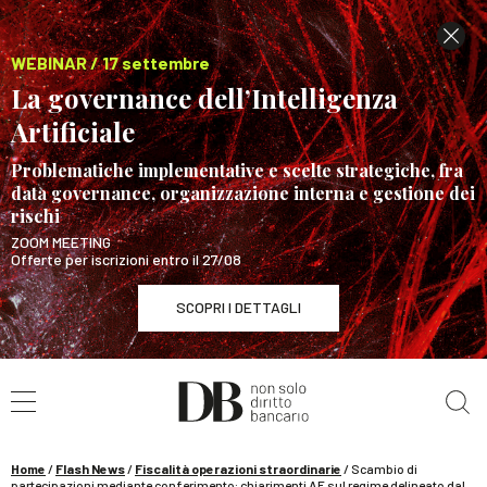
WEBINAR / 17 settembre
La governance dell’Intelligenza
Artificiale
Problematiche implementative e scelte strategiche, fra
data governance, organizzazione interna e gestione dei
rischi
ZOOM MEETING
Offerte per iscrizioni entro il 27/08
SCOPRI I DETTAGLI
Cerca nel sito
WEBINAR / 17 settembre
La governance dell’Intelligenza Artificiale
SCOPRI I DETTAGLI
Home
/
Flash News
/
Fiscalità operazioni straordinarie
/
Scambio di
partecipazioni mediante conferimento: chiarimenti AE sul regime delineato dal