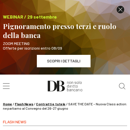
WEBINAR / 29 settembre
Pignoramento presso terzi e ruolo
della banca
ZOOM MEETING
Offerte per iscrizioni entro 08/09
SCOPRI I DETTAGLI
Cerca nel sito
WEBINAR / 29 settembre
Pignoramento presso terzi e ruolo della banca
SCOPRI I DETTAGLI
Home
/
Flash News
/
Contratti e tutele
/
SAVE THE DATE – Nuova Class action:
ne parliamo al Convegno del 26-27 giugno
FLASH NEWS