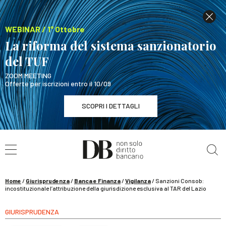
WEBINAR / 1° Ottobre
La riforma del sistema sanzionatorio
del TUF
ZOOM MEETING
Offerte per iscrizioni entro il 10/09
SCOPRI I DETTAGLI
Cerca nel sito
WEBINAR / 1° Ottobre
La riforma del sistema sanzionatorio del TUF
SCOPRI I DETTAGLI
Home
/
Giurisprudenza
/
Banca e Finanza
/
Vigilanza
/
Sanzioni Consob:
incostituzionale l’attribuzione della giurisdizione esclusiva al TAR del Lazio
GIURISPRUDENZA