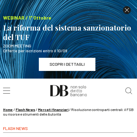
WEBINAR / 1° Ottobre
La riforma del sistema sanzionatorio
del TUF
ZOOM MEETING
Offerte per iscrizioni entro il 10/09
SCOPRI I DETTAGLI
Cerca nel sito
WEBINAR / 1° Ottobre
La riforma del sistema sanzionatorio del TUF
SCOPRI I DETTAGLI
Home
/
Flash News
/
Mercati finanziari
/
Risoluzione controparti centrali: il FSB
su risorse e strumenti delle Autorità
FLASH NEWS