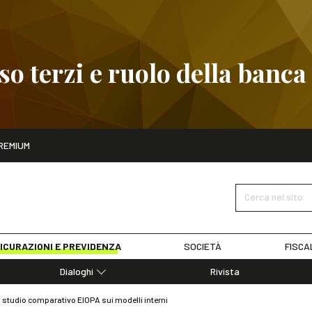
 terzi e ruolo della banca
ito
REMIUM
embre
Pignoramento presso terzi e ruolo della banca
SCOPRI I D
Cerca nel sito
ICURAZIONI E PREVIDENZA
SOCIETÀ
FISCA
Dialoghi
Rivista
Dialoghi di Diritto dell'Economia
: studio comparativo EIOPA sui modelli interni
Editoriali