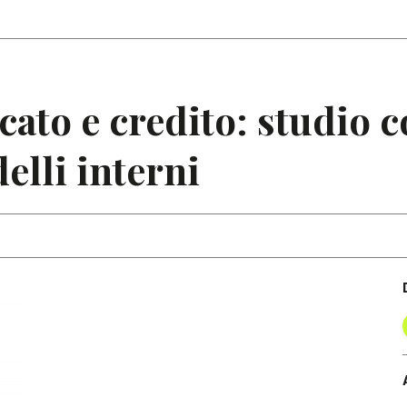
Articoli
Note
cato e credito: studio 
lli interni