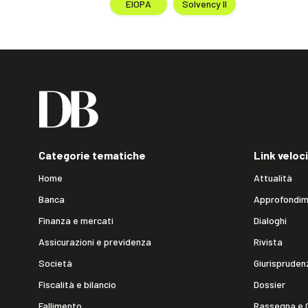
EIOPA
Solvency II
Categorie tematiche
Link veloci
Home
Attualità
Banca
Approfondim
Finanza e mercati
Dialoghi
Assicurazioni e previdenza
Rivista
Società
Giurispruden
Fiscalità e bilancio
Dossier
Fallimento
Rassegna e 