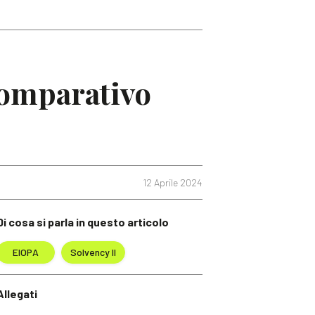
comparativo
12 Aprile 2024
Di cosa si parla in questo articolo
EIOPA
Solvency II
Allegati