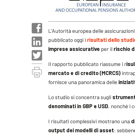
L’Autorità europea delle assicurazioni 
pubblicato oggi i
risultati dello stu
imprese assicurative
per il
rischio 
Il rapporto pubblicato riassume i r
isu
mercato e di credito (MCRCS)
intra
fornisce una panoramica delle
iniziati
Lo studio si concentra sugli
strumenti
denominati in GBP e USD
, nonché i 
I risultati complessivi mostrano una
d
output dei modelli di asset
: sebbene