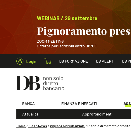
WEBINAR / 29 settembre
Pignoramento presso
ZOOM MEETING
Offerte per iscrizioni entro 08/09
Cerca nel s
DB FORMAZIONE
DB ALERT
DB P
Login
WEBINAR / 29 sett
BANCA
FINANZA E MERCATI
ASS
Attualità
Approfondimenti
Home
/
Flash News
/
Vigilanza prudenziale
/
Rischio di mercato e credito