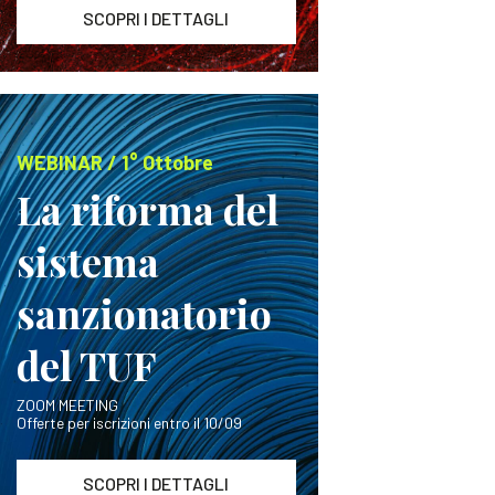
SCOPRI I DETTAGLI
WEBINAR / 1° Ottobre
La riforma del
sistema
sanzionatorio
del TUF
ZOOM MEETING
Offerte per iscrizioni entro il 10/09
SCOPRI I DETTAGLI