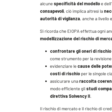
alcune
specificità del modello
e dell’
consapevoli
, ciò implica altresì la
nec
autorità di vigilanza
, anche a livello
Si ricorda che EIOPA effettua ogni a
modellizzazione del rischio di merca
confrontare gli oneri di rischio
come strumento per la revisione d
evidenziare le
cause delle poten
costi di rischio
per le singole cla
assicurare una
raccolta coerent
modo efficiente gli
studi compar
direttiva Solvency II
.
Il rischio di mercato e il rischio di cr