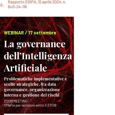
Rapporto EIOPA, 12 aprile 2024, n.
BoS-24-116
WEBINAR / 17 settembre
La governance
dell’Intelligenza
Artificiale
Problematiche implementative e
scelte strategiche, fra data
governance, organizzazione
interna e gestione dei rischi
ZOOM MEETING
Offerte per iscrizioni entro il 27/08