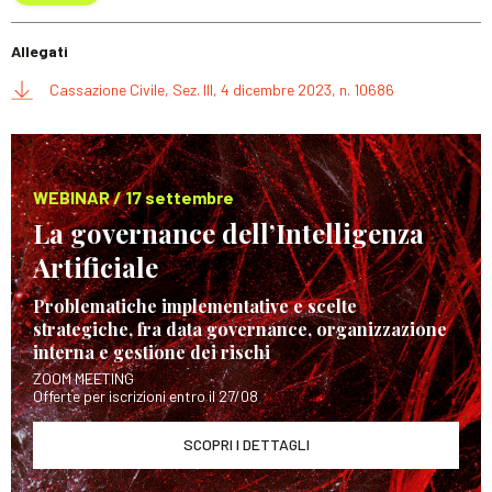
Allegati
Cassazione Civile, Sez. III, 4 dicembre 2023, n. 10686
WEBINAR / 17 settembre
La governance dell’Intelligenza
Artificiale
Problematiche implementative e scelte
strategiche, fra data governance, organizzazione
interna e gestione dei rischi
ZOOM MEETING
Offerte per iscrizioni entro il 27/08
SCOPRI I DETTAGLI