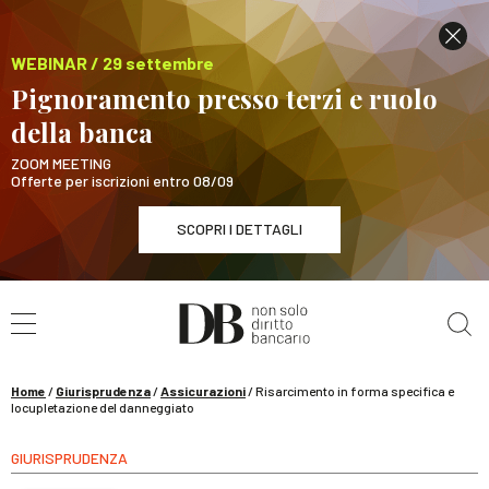
WEBINAR / 29 settembre
Pignoramento presso terzi e ruolo
della banca
ZOOM MEETING
Offerte per iscrizioni entro 08/09
SCOPRI I DETTAGLI
Cerca nel sito
WEBINAR / 29 settembre
Pignoramento presso terzi e ruolo della banca
SCOPRI I DETTAGLI
Home
/
Giurisprudenza
/
Assicurazioni
/
Risarcimento in forma specifica e
locupletazione del danneggiato
GIURISPRUDENZA