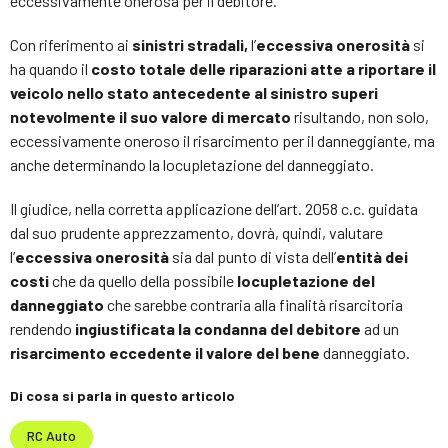
eccessivamente onerosa per il debitore.
Con riferimento ai
sinistri stradali,
l’
eccessiva onerosità
si
ha quando il
costo totale delle riparazioni atte a riportare il
veicolo nello stato antecedente al sinistro superi
notevolmente il suo valore di mercato
risultando, non solo,
eccessivamente oneroso il risarcimento per il danneggiante, ma
anche determinando la locupletazione del danneggiato.
Il giudice, nella corretta applicazione dell’art. 2058 c.c. guidata
dal suo prudente apprezzamento, dovrà, quindi, valutare
l’
eccessiva onerosità
sia dal punto di vista dell’
entità dei
costi
che da quello della possibile
locupletazione del
danneggiato
che sarebbe contraria alla finalità risarcitoria
rendendo
ingiustificata la condanna del debitore
ad un
risarcimento eccedente il valore del bene
danneggiato.
Di cosa si parla in questo articolo
RC Auto