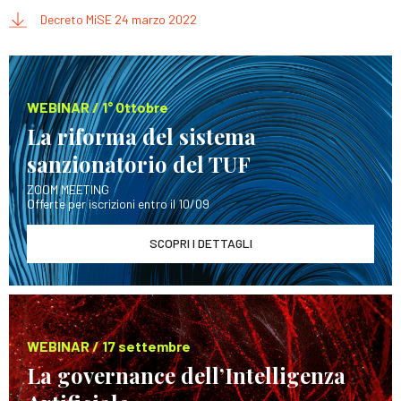
Decreto MiSE 24 marzo 2022
WEBINAR / 1° Ottobre
La riforma del sistema
sanzionatorio del TUF
ZOOM MEETING
Offerte per iscrizioni entro il 10/09
SCOPRI I DETTAGLI
WEBINAR / 17 settembre
La governance dell’Intelligenza