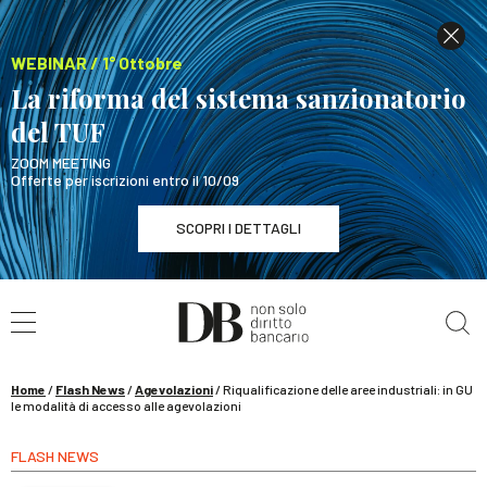
WEBINAR / 1° Ottobre
La riforma del sistema sanzionatorio
del TUF
ZOOM MEETING
Offerte per iscrizioni entro il 10/09
SCOPRI I DETTAGLI
Cerca nel sito
WEBINAR / 1° Ottobre
La riforma del sistema sanzionatorio del TUF
SCOPRI I DETTAGLI
Home
/
Flash News
/
Agevolazioni
/
Riqualificazione delle aree industriali: in GU
le modalità di accesso alle agevolazioni
FLASH NEWS