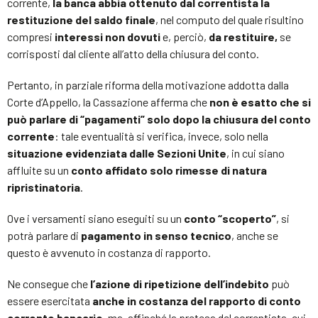
corrente,
la banca abbia ottenuto dal correntista la
restituzione del saldo finale
, nel computo del quale risultino
compresi
interessi non dovuti
e, perciò,
da restituire,
se
corrisposti dal cliente all’atto della chiusura del conto.
Pertanto, in parziale riforma della motivazione addotta dalla
Corte d’Appello, la Cassazione afferma che
non è esatto che si
può parlare di “pagamenti” solo dopo la chiusura del conto
corrente
: tale eventualità si verifica, invece, solo nella
situazione evidenziata dalle Sezioni Unite
, in cui siano
affluite su un
conto affidato solo rimesse di natura
ripristinatoria
.
Ove i versamenti siano eseguiti su un
conto “scoperto”
, si
potrà parlare di
pagamento in senso tecnico
, anche se
questo è avvenuto in costanza di rapporto.
Ne consegue che
l’azione di ripetizione dell’indebito
può
essere esercitata
anche in costanza del rapporto di conto
corrente bancario
, ma, affinché la pretesa del correntista, cui