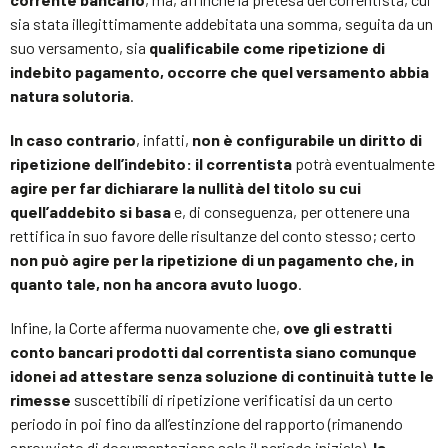
sia stata illegittimamente addebitata una somma, seguita da un
suo versamento, sia
qualificabile come ripetizione di
indebito pagamento, occorre che quel versamento abbia
natura solutoria
.
In caso contrario
, infatti,
non è configurabile un diritto di
ripetizione dell’indebito: il correntista
potrà eventualmente
agire per far dichiarare la nullità del titolo su cui
quell’addebito si basa
e, di conseguenza, per ottenere una
rettifica in suo favore delle risultanze del conto stesso; certo
non può agire per la ripetizione di un pagamento che, in
quanto tale, non ha ancora avuto luogo
.
Infine, la Corte afferma nuovamente che,
ove gli estratti
conto bancari prodotti dal correntista siano comunque
idonei ad attestare senza soluzione di continuità tutte le
rimesse
suscettibili di ripetizione verificatisi da un certo
periodo in poi fino da all’estinzione del rapporto (rimanendo
sprovvisto di documentazione solo il periodo iniziale),
la