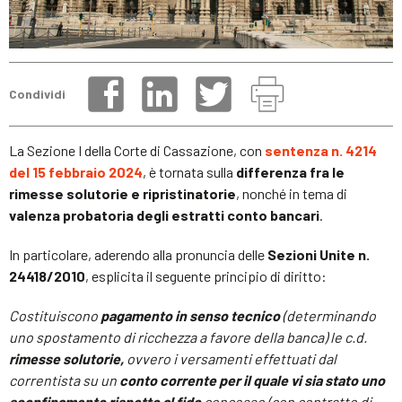
Condividi
La Sezione I della Corte di Cassazione, con
sentenza n. 4214
del 15 febbraio 2024
, è tornata sulla
differenza fra le
rimesse solutorie e ripristinatorie
, nonché in tema di
valenza probatoria degli estratti conto bancari
.
In particolare, aderendo alla pronuncia delle
Sezioni Unite n.
24418/2010
, esplicita il seguente principio di diritto:
Costituiscono
pagamento in senso tecnico
(determinando
uno spostamento di ricchezza a favore della banca) le c.d.
rimesse solutorie,
ovvero i versamenti effettuati dal
correntista su un
conto corrente per il quale vi sia stato uno
sconfinamento rispetto al fido
concesso (con contratto di