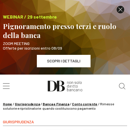
WEBINAR / 29 settembre
Pignoramento presso terzi e ruolo
della banca
ZOOM MEETING
Offerte per iscrizioni entro 08/09
SCOPRI I DETTAGLI
Cerca nel sito
WEBINAR / 29 settembre
Pignoramento presso terzi e ruolo della banca
SCOPRI I DETTAGLI
Home
/
Giurisprudenza
/
Banca e Finanza
/
Conto corrente
/
Rimesse
solutorie e ripristinatorie: quando costituiscono pagamento
GIURISPRUDENZA