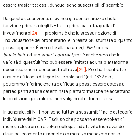
essere trasferita; essi, dunque, sono suscettibili di scambio.
Da questa descrizione, si evince già con chiarezza che la
funzione primaria degli NFT è, in prima battuta, quella di
investimento
[24]
. Il problema è che la stessa nozione di
“individuazione del proprietario” è in realtà più sfumata di quanto
possa apparire. È vero che alla base degli
NFT
c’è una
blockchain
ed uno
smart contract
;
ma è anche vero che la
validità di quest’ultimo può essere limitata ad una piattaforma
specifica, e non riconosciuta altrove
[25]
. Poiché il contratto
assume efficacia di legge tra le sole parti (art. 1372 c.c.),
potremmo inferirne che tale efficacia possa essere estesa ai
partecipanti ad una determinata piattaforma (che ne accettano
le condizioni generali) ma non valgano al di fuori di essa.
In generale, gli NFT non sono tuttavia sussumibili nelle categorie
individuate dal MiCAR. Escluso che possano essere token di
moneta elettronica o token collegati ad attività (non avendo
alcun collegamento a monete o a merci, a meno, ma non lo