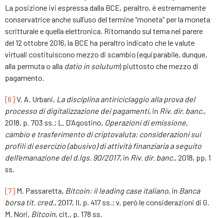
La posizione ivi espressa dalla BCE, peraltro, è estremamente
conservatrice anche sull’uso del termine “moneta” per la moneta
scritturale e quella elettronica. Ritornando sul tema nel parere
del 12 ottobre 2016, la BCE ha peraltro indicato che le valute
virtuali costituiscono mezzo di scambio (equiparabile, dunque,
alla permuta o alla
datio in solutum
) piuttosto che mezzo di
pagamento.
[6]
V. A. Urbani,
La disciplina antiriciclaggio alla prova del
processo di digitalizzazione dei pagamenti
, in
Riv. dir. banc.
,
2018, p. 703 ss.; L. D’Agostino,
Operazioni di emissione,
cambio e trasferimento di criptovaluta: considerazioni sui
profili di esercizio (abusivo) di attività finanziaria a seguito
dell’emanazione del d.lgs. 90/2017
, in
Riv. dir. banc.
, 2018, pp. 1
ss.
[7]
M. Passaretta,
Bitcoin: il leading case italiano
, in
Banca
borsa tit. cred.
, 2017, II, p. 417 ss.; v. però le considerazioni di G.
M. Nori,
Bitcoin
, cit., p. 178 ss.