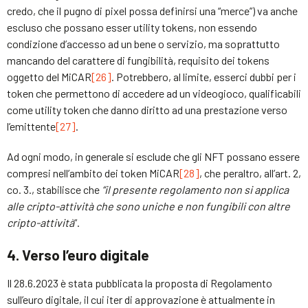
credo, che il pugno di pixel possa definirsi una “merce”) va anche
escluso che possano esser utility tokens, non essendo
condizione d’accesso ad un bene o servizio, ma soprattutto
mancando del carattere di fungibilità, requisito dei tokens
oggetto del MiCAR
[26]
. Potrebbero, al limite, esserci dubbi per i
token che permettono di accedere ad un videogioco, qualificabili
come utility token che danno diritto ad una prestazione verso
l’emittente
[27]
.
Ad ogni modo, in generale si esclude che gli NFT possano essere
compresi nell’ambito dei token MiCAR
[28]
, che peraltro, all’art. 2,
co. 3., stabilisce che
“
il presente regolamento non si applica
alle cripto-attività che sono uniche e non fungibili con altre
cripto-attività
”.
4. Verso l’euro digitale
Il 28.6.2023 è stata pubblicata la proposta di Regolamento
sull’euro digitale, il cui iter di approvazione è attualmente in