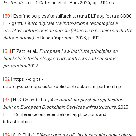
Fortunato
, a c. D. Caterino et al., Bari, 2024, pp. 3114 ss.
[30]
Esprime perplessità sull’architettura DLT applicata a CBDC
F. Riganti,
L’euro digitale tra innovazione tecnologica e
narrativa dell’inclusione sociale (clausole e principi del diritto
dell’economia)
, in Banca impr. soc., 2023, p. 610.
[31]
F. Zatti et al.,
European Law Institute principles on
blockchain technology, smart contracts and consumer
protection
, 2022.
[32]
https://digital-
strategy.ec.europa.eu/en/policies/blockchain-partnership
[33]
M. S. Chishti et al.,
A seafood supply chain application
built on European Blockchain Services Infrastructure
, 2025
IEEE Conference on decentralized applications and
infrastructures.
[34]
S. P. Truisi,
Difesa comune UE: la blockchain come chiave