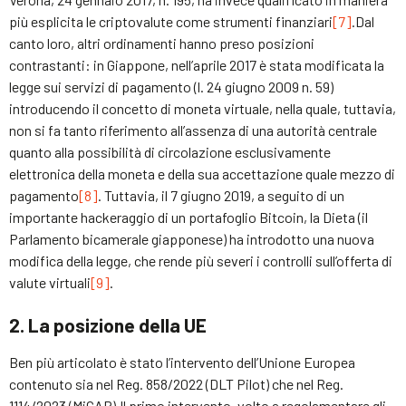
più esplicita le criptovalute come strumenti finanziari
[7]
.Dal
canto loro, altri ordinamenti hanno preso posizioni
contrastanti: in Giappone, nell’aprile 2017 è stata modificata la
legge sui servizi di pagamento (l. 24 giugno 2009 n. 59)
introducendo il concetto di moneta virtuale, nella quale, tuttavia,
non si fa tanto riferimento all’assenza di una autorità centrale
quanto alla possibilità di circolazione esclusivamente
elettronica della moneta e della sua accettazione quale mezzo di
pagamento
[8]
. Tuttavia, il 7 giugno 2019, a seguito di un
importante hackeraggio di un portafoglio Bitcoin, la Dieta (il
Parlamento bicamerale giapponese) ha introdotto una nuova
modifica della legge, che rende più severi i controlli sull’offerta di
valute virtuali
[9]
.
2. La
posizione
della UE
Ben più articolato è stato l’intervento dell’Unione Europea
contenuto sia nel Reg. 858/2022 (DLT Pilot) che nel Reg.
1114/2023 (MiCAR).Il primo intervento, volto a regolamentare gli