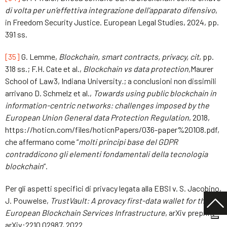
di volta per un’effettiva integrazione dell’apparato difensivo
,
in Freedom Security Justice. European Legal Studies, 2024, pp.
391 ss.
[35]
G. Lemme,
Blockchain, smart contracts, privacy, cit
, pp.
318 ss.; F.H. Cate et al.,
Blockchain vs data protection,
Maurer
School of Law3, Indiana University
.
; a conclusioni non dissimili
arrivano D. Schmelz et al.,
Towards using public blockchain in
information-centric networks: challenges imposed by the
European Union General data Protection Regulation
, 2018,
https://hoticn.com/files/hoticnPapers/036-paper%20108.pdf,
che affermano come “
molti principi base del GDPR
contraddicono gli elementi fondamentali della tecnologia
blockchain
”.
Per gli aspetti specifici di privacy legata alla EBSI v. S. Jacobino,
J. Pouwelse,
TrustVault: A provacy first-data wallet for the
European Blockchain Services Infrastructure
, arXiv preprint
arXiv:2210.02987, 2022.