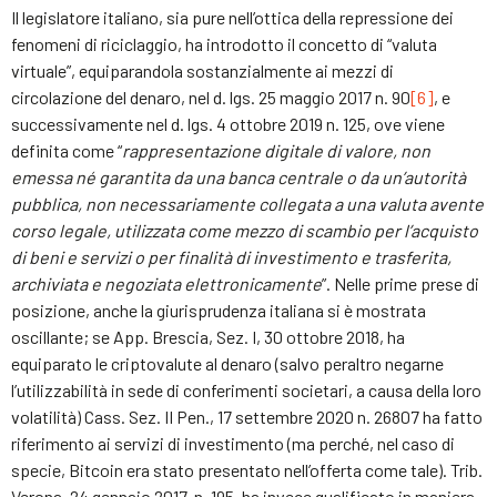
Il legislatore italiano, sia pure nell’ottica della repressione dei
fenomeni di riciclaggio, ha introdotto il concetto di “valuta
virtuale”, equiparandola sostanzialmente ai mezzi di
circolazione del denaro, nel d. lgs. 25 maggio 2017 n. 90
[6]
, e
successivamente nel d. lgs. 4 ottobre 2019 n. 125, ove viene
definita come “
rappresentazione digitale di valore, non
emessa né garantita da una banca centrale o da un’autorità
pubblica, non necessariamente collegata a una valuta avente
corso legale, utilizzata come mezzo di scambio per l’acquisto
di beni e servizi o per finalità di investimento e trasferita,
archiviata e negoziata elettronicamente
”. Nelle prime prese di
posizione, anche la giurisprudenza italiana si è mostrata
oscillante; se App. Brescia, Sez. I, 30 ottobre 2018, ha
equiparato le criptovalute al denaro (salvo peraltro negarne
l’utilizzabilità in sede di conferimenti societari, a causa della loro
volatilità) Cass. Sez. II Pen., 17 settembre 2020 n. 26807 ha fatto
riferimento ai servizi di investimento (ma perché, nel caso di
specie, Bitcoin era stato presentato nell’offerta come tale). Trib.
Verona, 24 gennaio 2017, n. 195, ha invece qualificato in maniera