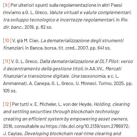
[9]
Per ulteriori spunti sulla regolamentazione in altri Paesi
rinviamo a G. L. Greco
, Valute virtuali e valute complementari,
tra sviluppo tecnologico e incertezze regolamentari
, in
Riv.
dir. banc.
, 2019, p. 82 ss.
[10]
V. già M. Cian,
La dematerializzazione degli strumenti
finanziari
, in Banca, borsa, tit. cred., 2007, pp. 641 ss.
[11]
V. G. L. Greco,
Dalla dematerializzazione al DLT Pilot: verso
il decentramento della gestione titoli
, in AA.VV.,
Mercati
finanziari e transizione digitale. Una tassonomia
, a c. L.
Ammannati, A. Canepa, G. L. Greco, U. Minneci, Torino, 2025, pp.
105 ss.
[12]
Per tutti v. E. Micheler, L. von der Heyde,
Holding, clearing
and settling securities through blockchain technology
creating an efficient system by empowering asset owners
,
2016, consultabile su https://dx.doi.org/10.2139/ssrn.2786972;
J. Caytas,
Developing blockchain real-time clearing and