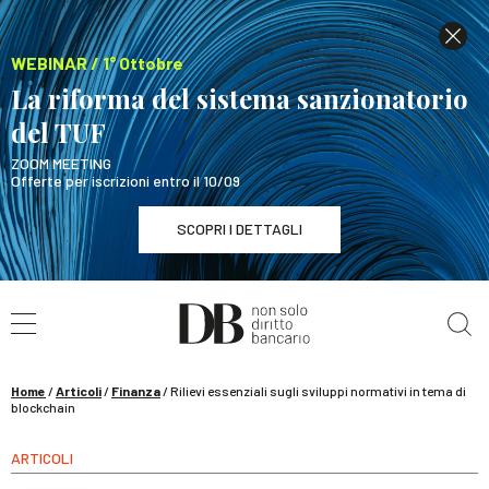
WEBINAR / 1° Ottobre
La riforma del sistema sanzionatorio
del TUF
ZOOM MEETING
Offerte per iscrizioni entro il 10/09
SCOPRI I DETTAGLI
Cerca nel sito
WEBINAR / 1° Ottobre
La riforma del sistema sanzionatorio del TUF
SCOPRI I DETTAGLI
Home
/
Articoli
/
Finanza
/
Rilievi essenziali sugli sviluppi normativi in tema di
blockchain
ARTICOLI