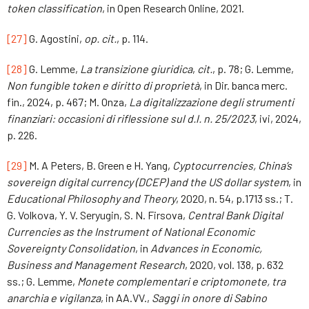
token classification
, in Open Research Online, 2021.
[27]
G. Agostini,
op. cit.
, p. 114.
[28]
G. Lemme,
La transizione giuridica
,
cit.
, p. 78; G. Lemme,
Non fungible token e diritto di proprietà
, in Dir. banca merc.
fin., 2024, p. 467; M. Onza,
La digitalizzazione degli strumenti
finanziari: occasioni di riflessione sul d.l. n. 25/2023
, ivi, 2024,
p. 226.
[29]
M. A Peters, B. Green e H. Yang,
C
yptocurrencies, China’s
sovereign digital currency (DCEP) and the US dollar system
, in
Educational Philosophy and Theory
, 2020, n. 54, p.1713 ss.; T.
G. Volkova, Y. V. Seryugin, S. N. Firsova,
Central Bank Digital
Currencies as the Instrument of National Economic
Sovereignty Consolidation
, in
Advances in Economic,
Business and Management Research
, 2020, vol. 138, p. 632
ss.; G. Lemme,
Monete complementari e criptomonete, tra
anarchia e vigilanza
, in AA.VV.,
Saggi in onore di Sabino