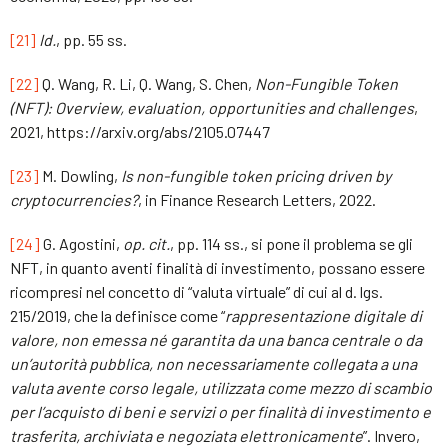
[21]
Id.
, pp. 55 ss.
[22]
Q. Wang, R. Li, Q. Wang, S. Chen,
Non-Fungible Token
(NFT): Overview, evaluation, opportunities and challenges
,
2021, https://arxiv.org/abs/2105.07447
[23]
M. Dowling,
Is non-fungible token pricing driven by
cryptocurrencies?
, in Finance Research Letters, 2022.
[24]
G. Agostini,
op. cit.
, pp. 114 ss., si pone il problema se gli
NFT, in quanto aventi finalità di investimento, possano essere
ricompresi nel concetto di “valuta virtuale” di cui al d. lgs.
215/2019, che la definisce come “
rappresentazione digitale di
valore, non emessa né garantita da una banca centrale o da
un’autorità pubblica, non necessariamente collegata a una
valuta avente corso legale, utilizzata come mezzo di scambio
per l’acquisto di beni e servizi o per finalità di investimento e
trasferita, archiviata e negoziata elettronicamente
”. Invero,