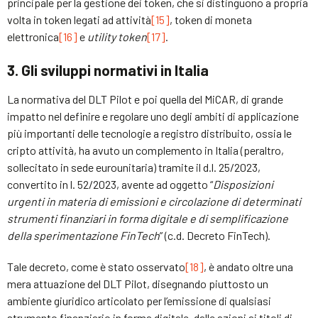
principale per la gestione dei token, che si distinguono a propria
volta in token legati ad attività
[15]
, token di moneta
elettronica
[16]
e
utility token
[17]
.
3. Gli sviluppi normativi in Italia
La normativa del DLT Pilot e poi quella del MiCAR, di grande
impatto nel definire e regolare uno degli ambiti di applicazione
più importanti delle tecnologie a registro distribuito, ossia le
cripto attività, ha avuto un complemento in Italia (peraltro,
sollecitato in sede eurounitaria) tramite il d.l. 25/2023,
convertito in l. 52/2023, avente ad oggetto “
Disposizioni
urgenti in materia di emissioni e circolazione di determinati
strumenti finanziari in forma digitale e di semplificazione
della sperimentazione FinTech
” (c.d. Decreto FinTech).
Tale decreto, come è stato osservato
[18]
, è andato oltre una
mera attuazione del DLT Pilot, disegnando piuttosto un
ambiente giuridico articolato per l’emissione di qualsiasi
strumento finanziario in forma digitale, dalle azioni ai titoli di