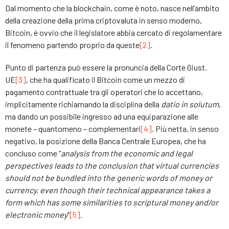
Dal momento che la blockchain, come è noto, nasce nell’ambito
della creazione della prima criptovaluta in senso moderno,
Bitcoin, è ovvio che il legislatore abbia cercato di regolamentare
il fenomeno partendo proprio da queste
[2]
.
Punto di partenza può essere la pronuncia della Corte Giust.
UE
[3]
, che ha qualificato il Bitcoin come un mezzo di
pagamento contrattuale tra gli operatori che lo accettano,
implicitamente richiamando la disciplina della
datio in solutum
,
ma dando un possibile ingresso ad una equiparazione alle
monete – quantomeno – complementari
[4]
. Più netta, in senso
negativo, la posizione della Banca Centrale Europea, che ha
concluso come “
analysis from the economic and legal
perspectives leads to the conclusion that virtual currencies
should not be bundled into the generic words of money or
currency, even though their technical appearance takes a
form which has some similarities to scriptural money and/or
electronic money
”
[5]
.