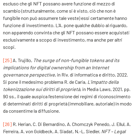
escluso che gli NFT possano avere funzione di mezzo di
scambio (strutturalmente, come si è visto, ciò che non è
fungibile non può assumere tale veste) essi certamente hanno
funzione di investimento. L’A. pone qualche dubbio al riguardo,
non apparendo convinta che gli NFT possano essere acquistati
esclusivamente a scopo di investimento, ma anche per altri
scopi.
[25]
A. Trujillo,
The surge of non-fungible tokens and its
implications for digital ownership from an Internet
governance perspective
, in Riv. di informatica e diritto, 2022.
Si pone il medesimo problema R. de Caria,
L’impatto della
tokenizzazione sui diritti di proprietà
, in Media Laws, 2021, pp.
90 ss., il quale auspica l’estensione dei regimi di riconoscimento
di determinati diritti di proprietà (immobiliare, autoriale) in modo
da consentirne la diffusione.
[26]
R. Herian, C. Di Bernardino, A. Chomczyk Penedo, J. Ellul, A.
Ferreira, A. von Goldbeck, A. Siadat, N.-L. Siedler,
NFT – Legal