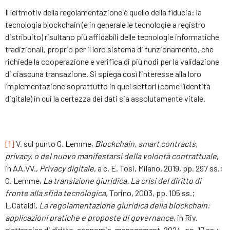
Il leitmotiv della regolamentazione è quello della fiducia: la
tecnologia blockchain (e in generale le tecnologie a registro
distribuito) risultano più affidabili delle tecnologie informatiche
tradizionali, proprio per il loro sistema di funzionamento, che
richiede la cooperazione e verifica di più nodi per la validazione
di ciascuna transazione. Si spiega così l’interesse alla loro
implementazione soprattutto in quei settori (come l’identità
digitale) in cui la certezza dei dati sia assolutamente vitale.
[1]
V. sul punto G. Lemme,
Blockchain, smart contracts,
privacy, o del nuovo manifestarsi della volontà contrattuale
,
in AA.VV.,
Privacy digitale
, a c. E. Tosi, Milano, 2019, pp. 297 ss.;
G. Lemme,
La transizione giuridica. La crisi del diritto di
fronte alla sfida tecnologica
, Torino, 2003, pp. 105 ss.;
L.Cataldi,
La regolamentazione giuridica della blockchain:
applicazioni pratiche e proposte di governance
, in Riv.
elettronica di diritto, economia, management, 2024, pp. 17 ss.;