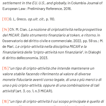
settlement in the EU, U.S., and globally
, in Columbia Journal of
European Law: Preliminary Reference, 2016.
[13]
G. L. Greco,
op.ult. cit.
, p. 110.
[14]
Cfr. M. Cian,
La nozione di criptoattività nella prospettiva
del MiCAR. Dallo strumento finanziario al token, e ritorno
, in
Osservatorio del diritto civile e commerciale, 2022, pp. 59 ss.; M.
de Mari,
Le cripto-attività nella disciplina MiCAR e la
finanziarietà delle “cripto-attività non finanziarie
”, in Dialoghi
di diritto dell’economia, 2023.
[15]
“
un tipo di cripto-attività che intende mantenere un
valore stabile facendo riferimento al valore di diverse
monete fiduciarie aventi corso legale, di una o più merci o di
una o più cripto-attività, oppure di una combinazione di tali
attività
” (art. 3, co. 1, n.3 MiCAR).
[16]
“
un tipo di cripto-attività il cui scopo principale è quello di