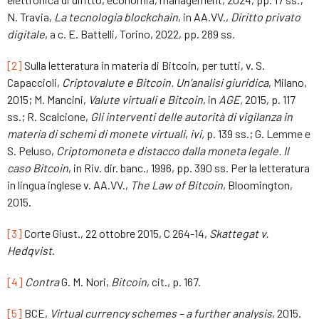
N. Travia,
La tecnologia blockchain
, in AA.VV.,
Diritto privato
digitale
, a c. E. Battelli, Torino, 2022, pp. 289 ss.
[2]
Sulla letteratura in materia di Bitcoin, per tutti, v. S.
Capaccioli,
Criptovalute e Bitcoin. Un’analisi giuridica
, Milano,
2015; M. Mancini,
Valute virtuali e Bitcoin
, in
AGE,
2015, p. 117
ss.; R. Scalcione,
Gli interventi delle autorità di vigilanza in
materia di schemi di monete virtuali
,
ivi,
p. 139 ss.; G. Lemme e
S. Peluso,
Criptomoneta e distacco dalla moneta legale. Il
caso Bitcoin
, in Riv. dir. banc., 1996, pp. 390 ss. Per la letteratura
in lingua inglese v. AA.VV.,
The Law of Bitcoin
, Bloomington,
2015.
[3]
Corte Giust., 22 ottobre 2015, C 264-14,
Skattegat v.
Hedqvist
.
[4]
Contra
G. M. Nori,
Bitcoin
, cit., p. 167.
[5]
BCE,
Virtual currency schemes – a further analysis
, 2015.