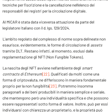
tecniche per l’iscrizione e la cancellazione nell’elenco dei
responsabili dei registri per la circolazione digitale.
Al MiCAR è stata data viceversa attuazione da parte del
legislatore italiano con il d. lgs. 129/2024.
L’ambito regolato dal complesso di norme sopra delineate non
esaurisce, evidentemente, le forme di circolazione di
assets
tramite DLT. Restano infatti, al momento, esclusi dalla
regolamentazione gli NFT (Non Fungible Tokens).
La nascita degli NFT avviene nell’ambiente degli
smart
contracts
di Ethereum
[22]
.
Qualificati da molti come una
forma di criptovaluta, ne differiscono in maniera fondamentale
proprio per la non fungibilità
[23]
. Potremmo insomma
paragonarli a dei beni producibili in maniera semplice e seriale,
che mantengono però una individualità specifica e che possono
essere rappresentati sotto forma di valore. Inoltre, può per essi
individuarsi con chiarezza un proprietario, e la proprietà può