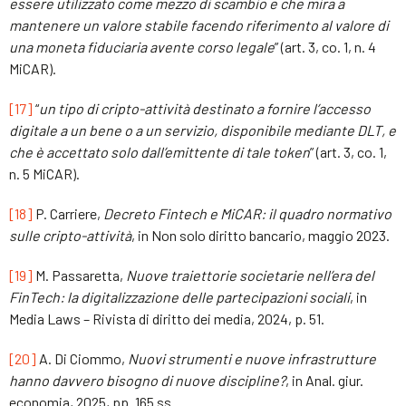
essere utilizzato come mezzo di scambio e che mira a
mantenere un valore stabile facendo riferimento al valore di
una moneta fiduciaria avente corso legale
” (art. 3, co. 1, n. 4
MiCAR).
[17]
“
un tipo di cripto-attività destinato a fornire l’accesso
digitale a un bene o a un servizio, disponibile mediante DLT, e
che è accettato solo dall’emittente di tale token
” (art. 3, co. 1,
n. 5 MiCAR).
[18]
P. Carriere,
Decreto Fintech e MiCAR: il quadro normativo
sulle cripto-attività
, in Non solo diritto bancario, maggio 2023.
[19]
M. Passaretta,
Nuove traiettorie societarie nell’era del
FinTech: la digitalizzazione delle partecipazioni sociali
, in
Media Laws – Rivista di diritto dei media, 2024, p. 51.
[20]
A. Di Ciommo,
Nuovi strumenti e nuove infrastrutture
hanno davvero bisogno di nuove discipline?
, in Anal. giur.
economia, 2025, pp. 165 ss.