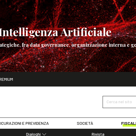
ntelligenza Artificiale
ategiche, fra data governance, organizzazione interna e ge
ito
REMIUM
ettembre
La governance dell’Intelligenza Artificiale
SCOPRI I DET
Cerca nel sito
ICURAZIONI E PREVIDENZA
SOCIETÀ
FISCAL
Dialoghi
Rivista