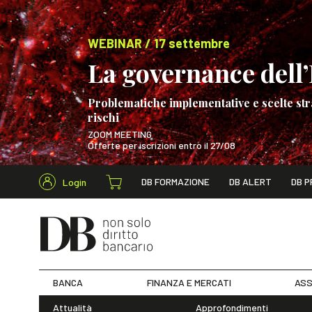
WEBINAR / 17 settembre
La governance dell’I
Problematiche implementative e scelte str
rischi
ZOOM MEETING
Offerte per iscrizioni entro il 27/08
Cerca nel s
DB FORMAZIONE
DB ALERT
DB P
Login
WEBINAR / 17 s
BANCA
FINANZA E MERCATI
ASS
Attualità
Approfondimenti