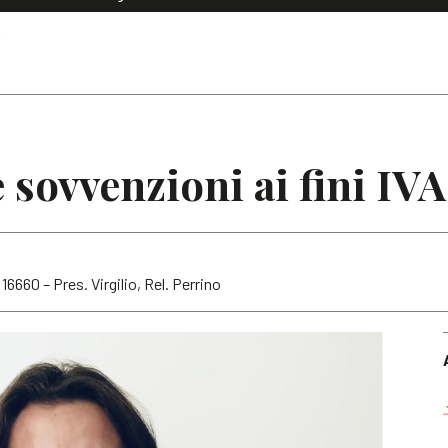
Dialoghi di Diritto dell'Economia
A
Editoriali
Articoli
Note
 sovvenzioni ai fini IVA
16660 – Pres. Virgilio, Rel. Perrino