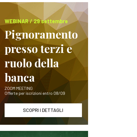
WEBINAR / 29 settembre
Pignoramento
presso terzi e
ruolo della
banca
ZOOM MEETING
Offerte per iscrizioni entro 08/09
SCOPRI I DETTAGLI