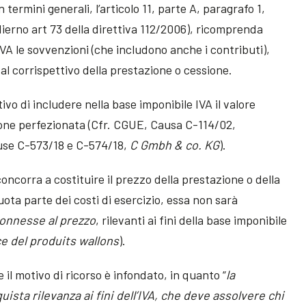
 termini generali, l’articolo 11, parte A, paragrafo 1,
odierno art 73 della direttiva 112/2006), ricomprenda
VA le sovvenzioni (che includono anche i contributi),
 al corrispettivo della prestazione o cessione.
ttivo di includere nella base imponibile IVA il valore
ione perfezionata (Cfr. CGUE, Causa C-114/02,
se C-573/18 e C-574/18,
C Gmbh & co. KG
).
ncorra a costituire il prezzo della prestazione o della
uota parte dei costi di esercizio, essa non sarà
onnesse al prezzo
, rilevanti ai fini della base imponibile
ce del produits wallons
).
l motivo di ricorso è infondato, in quanto “
la
sta rilevanza ai fini dell’IVA, che deve assolvere chi