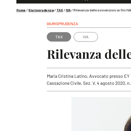
Home
/
Giurisprudenza
/
TAX
/
IVA
/
Rilevanza delle sovvenzioni ai fini IV
GIURISPRUDENZA
TAX
IVA
Rilevanza delle
Maria Cristina Latino, Avvocato presso EY
Cassazione Civile, Sez. V, 4 agosto 2020, n. 