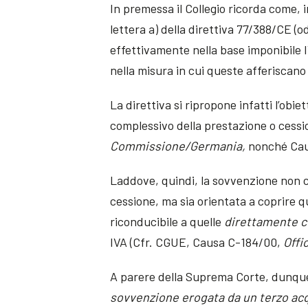
In premessa il Collegio ricorda come, in
lettera a) della direttiva 77/388/CE (
effettivamente nella base imponibile I
nella misura in cui queste afferiscano
La direttiva si ripropone infatti l’obie
complessivo della prestazione o cess
Commissione/Germania,
nonché Cau
Laddove, quindi, la sovvenzione non co
cessione, ma sia orientata a coprire q
riconducibile a quelle
direttamente c
IVA (Cfr. CGUE, Causa C-184/00,
Offi
A parere della Suprema Corte, dunque i
sovvenzione erogata da un terzo acqui