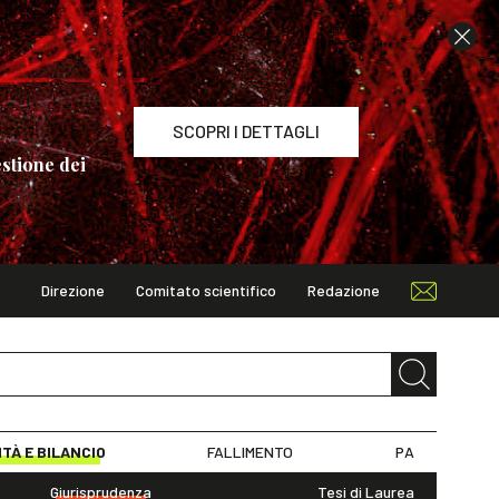
SCOPRI I DETTAGLI
stione dei
Direzione
Comitato scientifico
Redazione
TAGLI
ITÀ E BILANCIO
FALLIMENTO
PA
Giurisprudenza
Tesi di Laurea