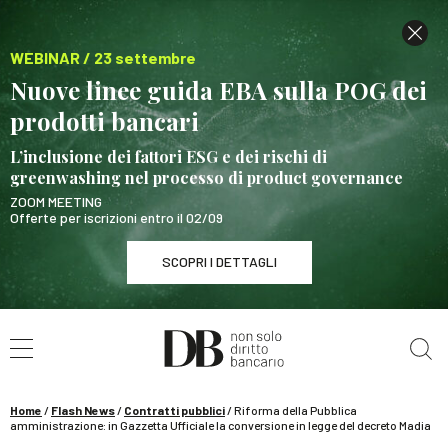
WEBINAR / 23 settembre
Nuove linee guida EBA sulla POG dei
prodotti bancari
L’inclusione dei fattori ESG e dei rischi di
greenwashing nel processo di product governance
ZOOM MEETING
Offerte per iscrizioni entro il 02/09
SCOPRI I DETTAGLI
Cerca nel sito
WEBINAR / 23 settembre
Nuove linee guida EBA sulla POG dei prodotti
bancari
Home
/
Flash News
/
Contratti pubblici
/
Riforma della Pubblica
SCOPRI I DETTAGLI
amministrazione: in Gazzetta Ufficiale la conversione in legge del decreto Madia