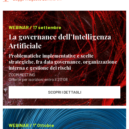
WEBINAR / 17 settembre
La governance dell’Intelligenza
Artificiale
Problematiche implementative e scelte
strategiche, fra data governance, organizzazione
interna e gestione dei rischi
ZOOM MEETING
Offerte per iscrizioni entro il 27/08
SCOPRI I DETTAGLI
WEBINAR / 1° Ottobre