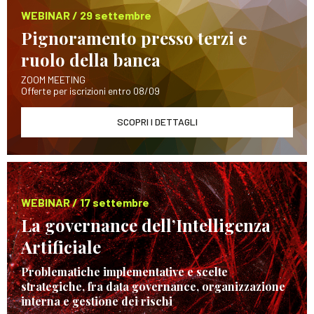
WEBINAR / 29 settembre
Pignoramento presso terzi e
ruolo della banca
ZOOM MEETING
Offerte per iscrizioni entro 08/09
SCOPRI I DETTAGLI
WEBINAR / 17 settembre
La governance dell’Intelligenza
Artificiale
Problematiche implementative e scelte
strategiche, fra data governance, organizzazione
interna e gestione dei rischi