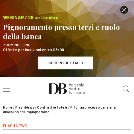
WEBINAR / 29 settembre
Pignoramento presso terzi e ruolo
della banca
ZOOM MEETING
Offerte per iscrizioni entro 08/09
SCOPRI I DETTAGLI
Cerca nel sito
WEBINAR / 29 settembre
Pignoramento presso terzi e ruolo della banca
SCOPRI I DETTAGLI
Home
/
Flash News
/
Contratti e tutele
/
Riforma processo penale: la
disciplina dell’impugnazione
FLASH NEWS