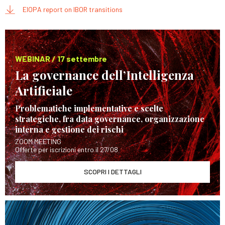
EIOPA report on IBOR transitions
WEBINAR / 17 settembre
La governance dell’Intelligenza
Artificiale
Problematiche implementative e scelte
strategiche, fra data governance, organizzazione
interna e gestione dei rischi
ZOOM MEETING
Offerte per iscrizioni entro il 27/08
SCOPRI I DETTAGLI