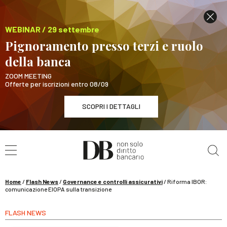
WEBINAR / 29 settembre
Pignoramento presso terzi e ruolo
della banca
ZOOM MEETING
Offerte per iscrizioni entro 08/09
SCOPRI I DETTAGLI
Cerca nel sito
WEBINAR / 29 settembre
Pignoramento presso terzi e ruolo della banca
SCOPRI I DETTAGLI
Home
/
Flash News
/
Governance e controlli assicurativi
/
Riforma IBOR:
comunicazione EIOPA sulla transizione
FLASH NEWS