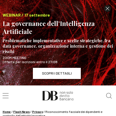
WEBINAR / 17 settembre
La governance dell’Intelligenza
Artificiale
Problematiche implementative e scelte strategiche, fra
data governance, organizzazione interna e gestione dei
rischi
ZOOM MEETING
Offerte per iscrizioni entro il 27/08
SCOPRI I DETTAGLI
Cerca nel sito
WEBINAR / 17 settembre
La governance dell’Intelligenza Artificiale
SCOPRI I DETTAGLI
Home
/
Flash News
/
Privacy
/
Riconoscimento facciale dei dipendenti e
controllo dell’attività lavorativa