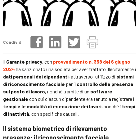
Condividi
Il
Garante privacy
, con
provvedimento n. 338 del 6 giugno
2024
ha sanzionato una società per aver trattato illecitamente
i
dati personali dei dipendenti
, attraverso l’utilizzo di
sistemi
di riconoscimento facciale
per il
controllo delle presenze
sul posto di lavoro
, nonché tramite di un
software
gestionale
con cui ciascun dipendente era tenuto a registrare i
tempi e le modalità di esecuzione dei lavori
, nonché i
tempi
di inattività,
con specifiche causali.
Il sistema biometrico di rilevamento
presenze: il riconoscimento facciale