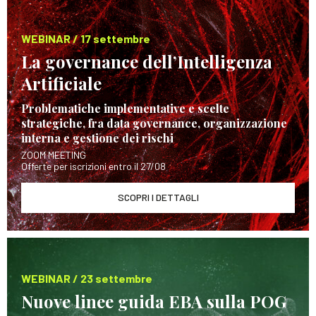
WEBINAR / 17 settembre
La governance dell’Intelligenza
Artificiale
Problematiche implementative e scelte
strategiche, fra data governance, organizzazione
interna e gestione dei rischi
ZOOM MEETING
Offerte per iscrizioni entro il 27/08
SCOPRI I DETTAGLI
WEBINAR / 23 settembre
Nuove linee guida EBA sulla POG