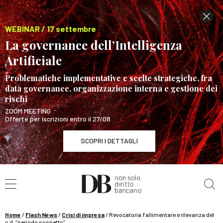
WEBINAR / 17 settembre
La governance dell’Intelligenza
Artificiale
Problematiche implementative e scelte strategiche, fra
data governance, organizzazione interna e gestione dei
rischi
ZOOM MEETING
Offerte per iscrizioni entro il 27/08
SCOPRI I DETTAGLI
Cerca nel sito
WEBINAR / 17 settembre
La governance dell’Intelligenza Artificiale
SCOPRI I DETTAGLI
Home
/
Flash News
/
Crisi di impresa
/
Revocatoria fallimentare e rilevanza del
c.d. “periodo sospetto”