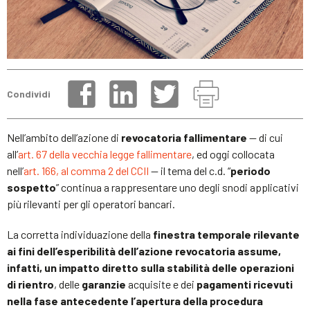
Condividi
Nell’ambito dell’azione di
revocatoria fallimentare
— di cui
all’
art. 67 della vecchia legge fallimentare
, ed oggi collocata
nell’
art. 166, al comma 2 del CCII
— il tema del c.d. “
periodo
sospetto
” continua a rappresentare uno degli snodi applicativi
più rilevanti per gli operatori bancari.
La corretta individuazione della
finestra temporale rilevante
ai fini dell’esperibilità dell’azione revocatoria assume,
infatti, un impatto diretto sulla stabilità delle operazioni
di rientro
, delle
garanzie
acquisite e dei
pagamenti ricevuti
nella fase antecedente l’apertura della procedura