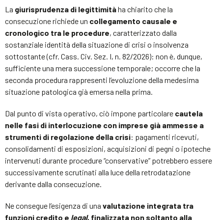
La
giurisprudenza di legittimità
ha chiarito che la
consecuzione richiede un
collegamento causale e
cronologico tra le procedure
, caratterizzato dalla
sostanziale identità della situazione di crisi o insolvenza
sottostante (cfr. Cass. Civ. Sez. I, n. 82/2026): non è, dunque,
sufficiente una mera successione temporale; occorre che la
seconda procedura rappresenti l’evoluzione della medesima
situazione patologica già emersa nella prima.
Dal punto di vista operativo, ciò impone particolare
cautela
nelle fasi di interlocuzione con imprese già ammesse a
strumenti di regolazione della crisi
: pagamenti ricevuti,
consolidamenti di esposizioni, acquisizioni di pegni o ipoteche
intervenuti durante procedure “conservative” potrebbero essere
successivamente scrutinati alla luce della retrodatazione
derivante dalla consecuzione.
Ne consegue l’esigenza di una
valutazione integrata tra
funzioni credito e
legal
, finalizzata non soltanto alla