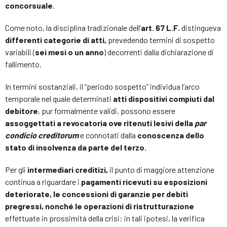
concorsuale
.
Come noto, la disciplina tradizionale dell’
art. 67 L.F.
distingueva
differenti categorie di atti,
prevedendo termini di sospetto
variabili (
sei mesi o un anno
) decorrenti dalla dichiarazione di
fallimento.
In termini sostanziali, il “periodo sospetto” individua l’arco
temporale nel quale determinati
atti dispositivi compiuti dal
debitore
, pur formalmente validi, possono essere
assoggettati a revocatoria ove ritenuti lesivi della
par
condicio creditorum
e connotati dalla
conoscenza dello
stato di insolvenza da parte del terzo.
Per gli
intermediari creditizi,
il punto di maggiore attenzione
continua a riguardare i
pagamenti ricevuti su esposizioni
deteriorate, le concessioni di garanzie per debiti
pregressi, nonché le operazioni di ristrutturazione
effettuate in prossimità della crisi: in tali ipotesi, la verifica