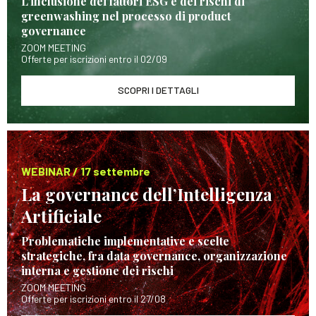
L’inclusione dei fattori ESG e dei rischi di
greenwashing nel processo di product
governance
ZOOM MEETING
Offerte per iscrizioni entro il 02/09
SCOPRI I DETTAGLI
WEBINAR / 17 settembre
La governance dell’Intelligenza
Artificiale
Problematiche implementative e scelte
strategiche, fra data governance, organizzazione
interna e gestione dei rischi
ZOOM MEETING
Offerte per iscrizioni entro il 27/08