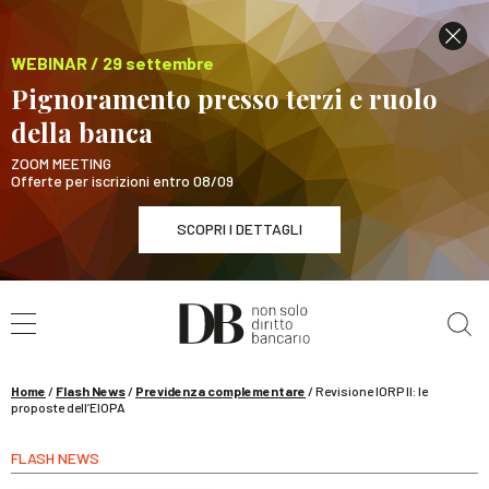
WEBINAR / 29 settembre
Pignoramento presso terzi e ruolo
della banca
ZOOM MEETING
Offerte per iscrizioni entro 08/09
SCOPRI I DETTAGLI
Cerca nel sito
WEBINAR / 29 settembre
Pignoramento presso terzi e ruolo della banca
SCOPRI I DETTAGLI
Home
/
Flash News
/
Previdenza complementare
/
Revisione IORP II: le
proposte dell’EIOPA
FLASH NEWS