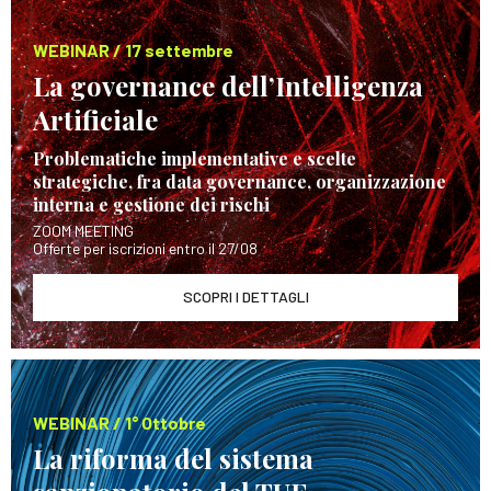
WEBINAR / 17 settembre
La governance dell’Intelligenza
Artificiale
Problematiche implementative e scelte
strategiche, fra data governance, organizzazione
interna e gestione dei rischi
ZOOM MEETING
Offerte per iscrizioni entro il 27/08
SCOPRI I DETTAGLI
WEBINAR / 1° Ottobre
La riforma del sistema