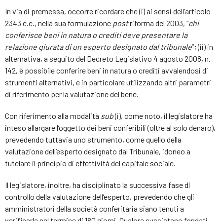
In via di premessa, occorre ricordare che (i) ai sensi dell’articolo
2343 c.c., nella sua formulazione
post
riforma del 2003, “
chi
conferisce beni in natura o crediti deve presentare la
relazione giurata di un esperto designato dal tribunale
”; (ii) in
alternativa, a seguito del Decreto Legislativo 4 agosto 2008, n.
142, è possibile conferire beni in natura o crediti avvalendosi di
strumenti alternativi, e in particolare utilizzando altri parametri
di riferimento per la valutazione del bene.
Con riferimento alla modalità
sub
(i), come noto, il legislatore ha
inteso allargare l’oggetto dei beni conferibili (oltre al solo denaro),
prevedendo tuttavia uno strumento, come quello della
valutazione dell’esperto designato dal Tribunale, idoneo a
tutelare il principio di effettività del capitale sociale.
Il legislatore, inoltre, ha disciplinato la successiva fase di
controllo della valutazione dell’esperto, prevedendo che gli
amministratori della società conferitaria siano tenuti a
verificarla nel termine di 180 giorni. Qualora sussistano fondati