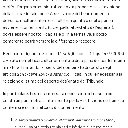
motivi, l’organo amministrativo dovrà procedere alla revisione
della stima: in tale ipotesi, se il valore del bene conferito
dovesse risultare inferiore di oltre un quinto a quello per cui
avviene il conferimento (cioè quello attestato dall’esperto),
dovrà essere ridotto il capitale o, in alternativa, il socio
conferente potrà versare la differenza o recedere.
Per quanto riguarda le modalità
sub
(ii), con il D. Lgs. 142/2008 si
è voluto semplificare ulteriormente la disciplina dei conferimenti
in natura, limitando, ai sensi del combinato disposto degli
articoli 2343-
ter
e 2343-
quater
c.c., i casi in cui è necessaria la
relazione di stima dell’esperto designato dal Tribunale.
In particolare, la stessa non sarà necessaria nel caso in cui
esista un parametro di riferimento per la valutazione del bene da
conferirsi e quindi nel caso di conferimento:
“
di valori mobiliari ovvero di strumenti del mercato monetario
”,
purché il valore attribuito sia pari o inferiore al prezzo medio