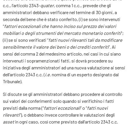
c.c., l’articolo 2343-
quater
, comma 1 c.c., prevede che gli
amministratori debbano verificare nel termine di 30 giorni, a
seconda del bene che è stato conferito, (i) se sono intervenuti
“
fattori eccezionali che hanno inciso sul prezzo dei valori
mobiliari o degli strumenti del mercato monetario conferiti
”;
(ii) se si sono verificati “
fatti nuovi rilevanti tali da modificare
sensibilmente il valore dei beni o dei crediti conferiti
”. Ai
sensi del comma 2 del medesimo articolo, nei casi in cui siano
intervenuti i sopramenzionati fatti, si dovrà procedere su
iniziativa degli amministratori ad una nuova valutazione ai sensi
dell’articolo 2343 c.c. (
i.e.
nomina di un esperto designato dal
Tribunale).
Si discute se gli amministratori debbano procedere al controllo
sui valori dei conferimenti solo quando si verifichino i fatti
previsti dalla norma (“
fattori eccezionali
” o “
fatti nuovi
rilevanti
”), o debbano invece controllare le valutazioni degli
asset
in ogni caso, così come previsto dall’articolo 2343 c.c.