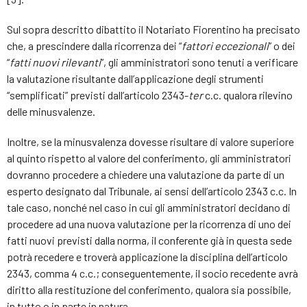
Sul sopra descritto dibattito il Notariato Fiorentino ha precisato
che, a prescindere dalla ricorrenza dei “
fattori eccezionali
” o dei
“
fatti nuovi rilevanti
”, gli amministratori sono tenuti a verificare
la valutazione risultante dall’applicazione degli strumenti
“semplificati” previsti dall’articolo 2343-
ter
c.c. qualora rilevino
delle minusvalenze.
Inoltre, se la minusvalenza dovesse risultare di valore superiore
al quinto rispetto al valore del conferimento, gli amministratori
dovranno procedere a chiedere una valutazione da parte di un
esperto designato dal Tribunale, ai sensi dell’articolo 2343 c.c. In
tale caso, nonché nel caso in cui gli amministratori decidano di
procedere ad una nuova valutazione per la ricorrenza di uno dei
fatti nuovi previsti dalla norma, il conferente già in questa sede
potrà recedere e troverà applicazione la disciplina dell’articolo
2343, comma 4 c.c.; conseguentemente, il socio recedente avrà
diritto alla restituzione del conferimento, qualora sia possibile,
in tutto o in parte in natura.