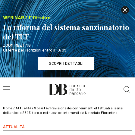
WEBINAR / 1° Ottobre
La riforma del sistema sanzionatorio
del TUF
ZOOM MEETING
Offerte per iscrizioni entro il 10/09
SCOPRI I DETTAGLI
Cerca nel sito
WEBINAR / 1° Ottobre
La riforma del sistema sanzionatorio del TUF
SCOPRI I DETTAGLI
Home
/
Attualità
/
Società
/
Revisione dei conferimenti effettuati ai sensi
dell’articolo 2343-ter c.c. nei nuovi orientamenti del Notariato Fiorentino
ATTUALITÀ