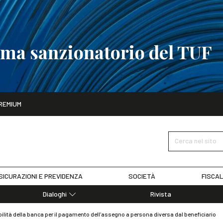
tema sanzionatorio del TUF
ito
REMIUM
tobre
La riforma del sistema sanzionatorio del TUF
SCOPRI I DET
Cerca nel sito
SICURAZIONI E PREVIDENZA
SOCIETÀ
FISCAL
Dialoghi
Rivista
Dialoghi di Diritto dell'Economia
lità della banca per il pagamento dell’assegno a persona diversa dal beneficiario
Editoriali