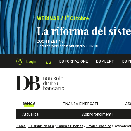
WEBINAR / 1° Ottobre
La riforma del sis
ZOOM MEETING
Offerte per iscrizioni entro il 10/09
Cerca nel s
DB FORMAZIONE
DB ALERT
DB P
Login
WEBINAR / 1° Ot
BANCA
FINANZA E MERCATI
AS
Attualità
Approfondimenti
Home
/
Giurisprudenza
/
Banca e Finanza
/
Titoli di credito
/
Responsabi