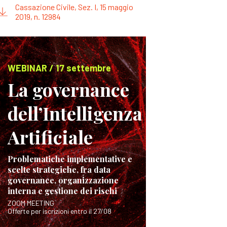
Cassazione Civile, Sez. I, 15 maggio
2019, n. 12984
WEBINAR / 17 settembre
La governance
dell’Intelligenza
Artificiale
Problematiche implementative e
scelte strategiche, fra data
governance, organizzazione
interna e gestione dei rischi
ZOOM MEETING
Offerte per iscrizioni entro il 27/08