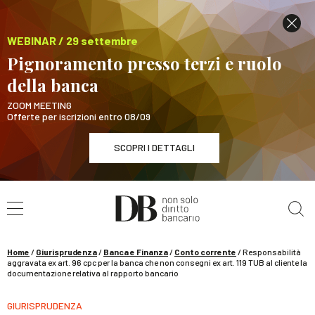
WEBINAR / 29 settembre
Pignoramento presso terzi e ruolo
della banca
ZOOM MEETING
Offerte per iscrizioni entro 08/09
SCOPRI I DETTAGLI
Cerca nel sito
WEBINAR / 29 settembre
Pignoramento presso terzi e ruolo della banca
SCOPRI I DETTAGLI
Home
/
Giurisprudenza
/
Banca e Finanza
/
Conto corrente
/
Responsabilità
aggravata ex art. 96 cpc per la banca che non consegni ex art. 119 TUB al cliente la
documentazione relativa al rapporto bancario
GIURISPRUDENZA