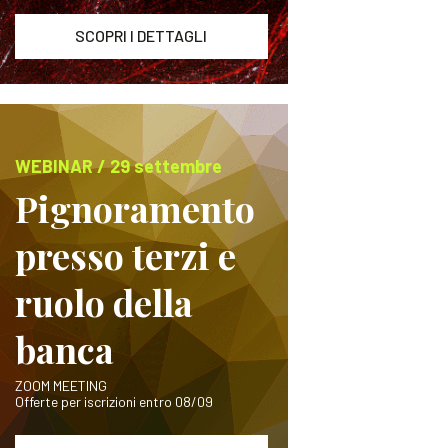
SCOPRI I DETTAGLI
WEBINAR / 29 settembre
Pignoramento
presso terzi e
ruolo della
banca
ZOOM MEETING
Offerte per iscrizioni entro 08/09