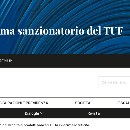
tema sanzionatorio del TUF
ito
REMIUM
tobre
La riforma del sistema sanzionatorio del TUF
SCOPRI I DET
Cerca nel sito
SICURAZIONI E PREVIDENZA
SOCIETÀ
FISCAL
Dialoghi
Rivista
Dialoghi di Diritto dell'Economia
di vendita di prodotti bancari: l’EBA evidenzia le criticità
Editoriali