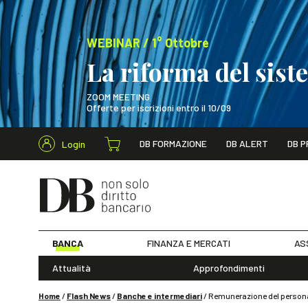
WEBINAR / 1° Ottobre
La riforma del sis
ZOOM MEETING
Offerte per iscrizioni entro il 10/09
Cerca nel s
DB FORMAZIONE
DB ALERT
DB P
Login
WEBINAR / 1° Ot
BANCA
FINANZA E MERCATI
AS
Attualità
Approfondimenti
Home
/
Flash News
/
Banche e intermediari
/
Remunerazione del personale 