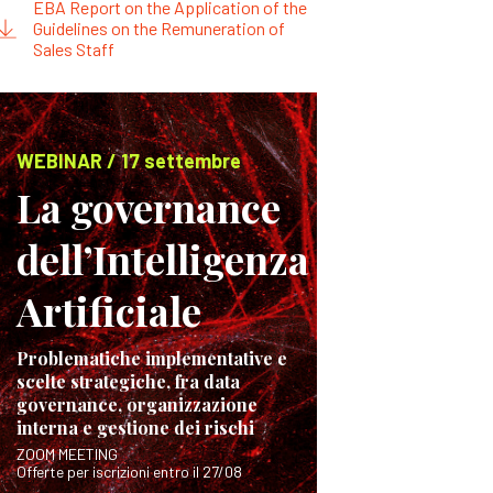
EBA Report on the Application of the
Guidelines on the Remuneration of
Sales Staff
WEBINAR / 17 settembre
La governance
dell’Intelligenza
Artificiale
Problematiche implementative e
scelte strategiche, fra data
governance, organizzazione
interna e gestione dei rischi
ZOOM MEETING
Offerte per iscrizioni entro il 27/08