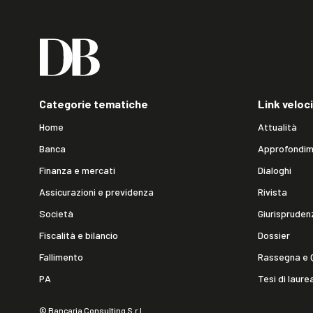
Categorie tematiche
Link veloci
Home
Attualità
Banca
Approfondim
Finanza e mercati
Dialoghi
Assicurazioni e previdenza
Rivista
Società
Giurispruden
Fiscalità e bilancio
Dossier
Fallimento
Rassegna e 
PA
Tesi di laure
© Bancaria Consulting S.r.l.