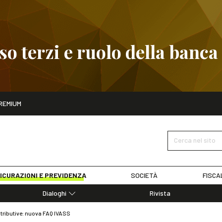
 terzi e ruolo della banca
ito
REMIUM
embre
Pignoramento presso terzi e ruolo della banca
SCOPRI I D
Cerca nel sito
ICURAZIONI E PREVIDENZA
SOCIETÀ
FISCA
Dialoghi
Rivista
Dialoghi di Diritto dell'Economia
istributive: nuova FAQ IVASS
Editoriali