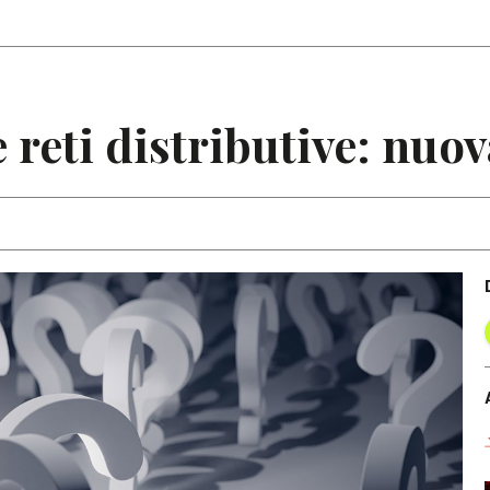
Articoli
Note
e reti distributive: nu