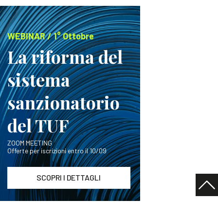
WEBINAR / 1° Ottobre
La riforma del
sistema
sanzionatorio
del TUF
ZOOM MEETING
Offerte per iscrizioni entro il 10/09
SCOPRI I DETTAGLI