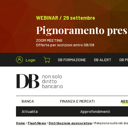
WEBINAR / 29 settembre
Pignoramento presso
ZOOM MEETING
Offerte per iscrizioni entro 08/09
Cerca nel s
DB FORMAZIONE
DB ALERT
DB P
Login
WEBINAR / 29 sett
BANCA
FINANZA E MERCATI
ASS
Attualità
Approfondimenti
Home
/
Flash News
/
Distribuzione assicurativa
/
Relazione sulle reti d