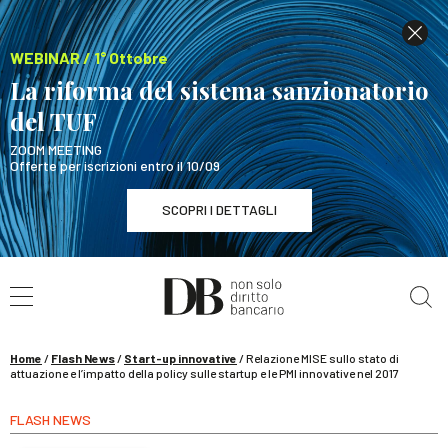
WEBINAR / 1° Ottobre
La riforma del sistema sanzionatorio
del TUF
ZOOM MEETING
Offerte per iscrizioni entro il 10/09
SCOPRI I DETTAGLI
Cerca nel sito
WEBINAR / 1° Ottobre
La riforma del sistema sanzionatorio del TUF
SCOPRI I DETTAGLI
Home
/
Flash News
/
Start-up innovative
/
Relazione MISE sullo stato di
attuazione e l’impatto della policy sulle startup e le PMI innovative nel 2017
FLASH NEWS