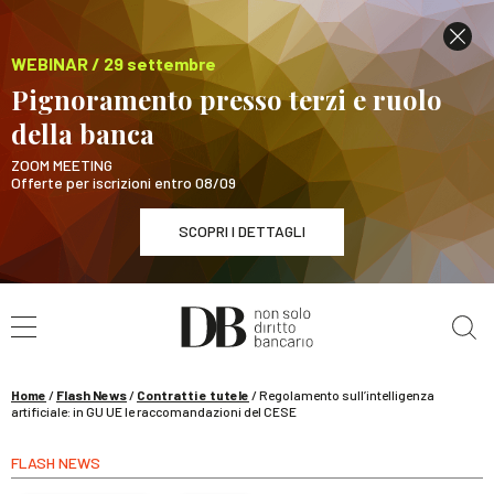
WEBINAR / 29 settembre
Pignoramento presso terzi e ruolo
della banca
ZOOM MEETING
Offerte per iscrizioni entro 08/09
SCOPRI I DETTAGLI
Cerca nel sito
WEBINAR / 29 settembre
Pignoramento presso terzi e ruolo della banca
SCOPRI I DETTAGLI
Home
/
Flash News
/
Contratti e tutele
/
Regolamento sull’intelligenza
artificiale: in GU UE le raccomandazioni del CESE
FLASH NEWS