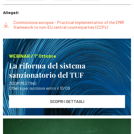
Allegati
Commissione europea - Practical implementation of the EMIR
framework to non-EU central counterparties (CCPs)
WEBINAR / 1° Ottobre
La riforma del sistema
sanzionatorio del TUF
ZOOM MEETING
Offerte per iscrizioni entro il 10/09
SCOPRI I DETTAGLI