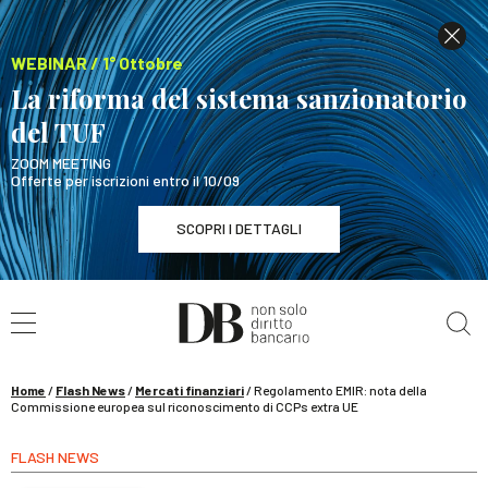
WEBINAR / 1° Ottobre
La riforma del sistema sanzionatorio
del TUF
ZOOM MEETING
Offerte per iscrizioni entro il 10/09
SCOPRI I DETTAGLI
Cerca nel sito
WEBINAR / 1° Ottobre
La riforma del sistema sanzionatorio del TUF
SCOPRI I DETTAGLI
Home
/
Flash News
/
Mercati finanziari
/
Regolamento EMIR: nota della
Commissione europea sul riconoscimento di CCPs extra UE
FLASH NEWS