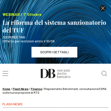
WEBINAR / 1° Ottobre
La riforma del sistema sanzionatorio
del TUF
ZOOM MEETING
Offerte per iscrizioni entro il 10/09
SCOPRI I DETTAGLI
Cerca nel sito
WEBINAR / 1° Ottobre
La riforma del sistema sanzionatorio del TUF
SCOPRI I DETTAGLI
Home
/
Flash News
/
Finanza
/
Regolamento Benchmark: consultazione ESMA
sulle nuove proposte di RTS
FLASH NEWS