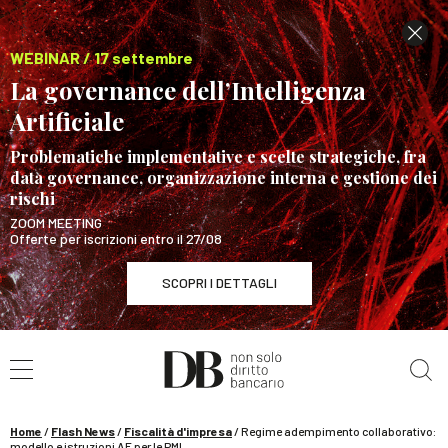
WEBINAR / 17 settembre
La governance dell’Intelligenza
Artificiale
Problematiche implementative e scelte strategiche, fra
data governance, organizzazione interna e gestione dei
rischi
ZOOM MEETING
Offerte per iscrizioni entro il 27/08
SCOPRI I DETTAGLI
Cerca nel sito
WEBINAR / 17 settembre
La governance dell’Intelligenza Artificiale
SCOPRI I DETTAGLI
Home
/
Flash News
/
Fiscalità d'impresa
/
Regime adempimento collaborativo:
modello e istruzioni AE per le PMI