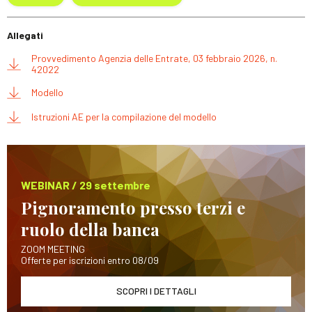
Allegati
Provvedimento Agenzia delle Entrate, 03 febbraio 2026, n.
42022
Modello
Istruzioni AE per la compilazione del modello
WEBINAR / 29 settembre
Pignoramento presso terzi e
ruolo della banca
ZOOM MEETING
Offerte per iscrizioni entro 08/09
SCOPRI I DETTAGLI