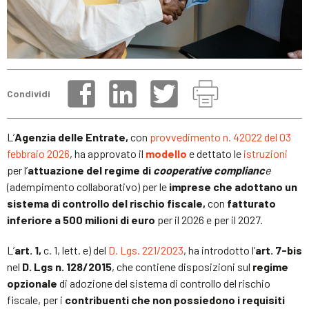
Condividi
L’
Agenzia delle Entrate,
con
provvedimento n. 42022 del 03
febbraio 2026
, ha approvato il
modello
e dettato le
istruzioni
per l’
attuazione del regime di
cooperative complianc
e
(adempimento collaborativo) per le
imprese che adottano un
sistema di controllo del rischio fiscale,
con
fatturato
inferiore a 500 milioni di euro
per il 2026 e per il 2027.
L’
art. 1,
c. 1, lett. e) del
D. Lgs. 221/2023
, ha introdotto l’
art. 7-bis
nel
D. Lgs n. 128/2015
, che contiene disposizioni sul
regime
opzionale
di adozione del sistema di controllo del rischio
fiscale, per i
contribuenti che non possiedono i requisiti