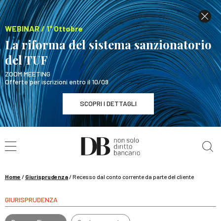
WEBINAR / 1° Ottobre
La riforma del sistema sanzionatorio
del TUF
ZOOM MEETING
Offerte per iscrizioni entro il 10/09
SCOPRI I DETTAGLI
Cerca nel sito
WEBINAR / 1° Ottobre
La riforma del sistema sanzionatorio del TUF
SCOPRI I DETTAGLI
Home
/
Giurisprudenza
/
Recesso dal conto corrente da parte del cliente
GIURISPRUDENZA