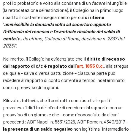
profilo probatorio e volto alla condanna di un
facere
infungibile
(la retrodatazione dell’estinzione), il Collegio ha in primo luogo
ribadito il costante insegnamento per cui
si ritiene
“
ammissibile la domanda volta ad accertare appunto
l’efficacia del recesso e l’eventuale ricalcolo del saldo di
conto
(v., da ultimo, Collegio di Roma, decisione n. 2837 del
2025)”
.
Nel merito, il Collegio ha evidenziato che
il diritto di recesso
dal rapporto di c/c è regolato dall’
art. 1855 C.c.
, alla stregua
del quale – salva diversa pattuizione – ciascuna parte può
recedere al rapporto di conto corrente a tempo indeterminato
con un preavviso di 15 giorni.
Rilevato, tuttavia, che il contratto concluso tra le parti
prevedeva il diritto del cliente di recedere dal rapporto con un
preavviso di un giorno, e che – come riconosciuto da alcuni
precedenti: ABF Napoli n. 5831/2025, ABF Roma n. 4340/2017 –
la presenza di un saldo negativo
non legittima l’intermediario