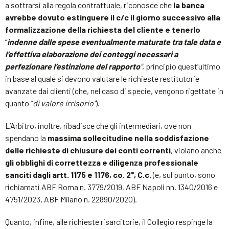
a sottrarsi alla regola contrattuale, riconosce che
la banca
avrebbe dovuto estinguere il c/c il giorno successivo alla
formalizzazione della richiesta del cliente e tenerlo
“
indenne dalle spese eventualmente maturate tra tale data e
l’effettiva elaborazione dei conteggi necessari a
perfezionare l’estinzione del rapporto
“
, principio quest’ultimo
in base al quale si devono valutare le richieste restitutorie
avanzate dai clienti (che, nel caso di specie, vengono rigettate in
quanto “
di valore irrisorio”
).
L’Arbitro, inoltre, ribadisce che gli intermediari, ove non
spendano la
massima sollecitudine nella soddisfazione
delle richieste di chiusure dei conti correnti
, violano anche
gli obblighi di correttezza e diligenza professionale
sanciti dagli artt. 1175 e 1176, co. 2°, C.c.
(e, sul punto, sono
richiamati ABF Roma n. 3779/2019, ABF Napoli nn. 1340/2016 e
4751/2023, ABF Milano n. 22890/2020).
Quanto, infine, alle richieste risarcitorie, il Collegio respinge la