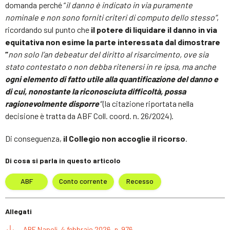
domanda perché “
il danno è indicato in via puramente
nominale e non sono forniti criteri di computo dello stesso”
,
ricordando sul punto che
il potere di liquidare il danno in via
equitativa
non esime la parte interessata dal dimostrare
“
non solo l’an debeatur del diritto al risarcimento, ove sia
stato contestato o non debba ritenersi in
re ipsa
,
ma anche
ogni elemento di fatto utile alla quantificazione del danno e
di cui, nonostante la riconosciuta difficoltà, possa
ragionevolmente disporre
“
(la citazione riportata nella
decisione è tratta da ABF Coll. coord.
n. 26/2024).
Di conseguenza,
il Collegio non accoglie il ricorso
.
Di cosa si parla in questo articolo
ABF
Conto corrente
Recesso
Allegati
ABF Napoli, 4 febbraio 2026, n. 976