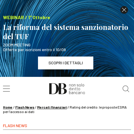
WEBINAR / 1° Ottobre
La riforma del sistema sanzionatorio
del TUF
ZOOM MEETING
Offerte per iscrizioni entro il 10/09
SCOPRI I DETTAGLI
Cerca nel sito
WEBINAR / 1° Ottobre
La riforma del sistema sanzionatorio del TUF
SCOPRI I DETTAGLI
Home
/
Flash News
/
Mercati finanziari
/
Rating del credito: le proposte ESMA
per l’accesso ai dati
FLASH NEWS