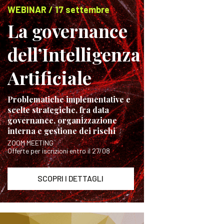
WEBINAR / 17 settembre
La governance
dell’Intelligenza
Artificiale
Problematiche implementative e
scelte strategiche, fra data
governance, organizzazione
interna e gestione dei rischi
ZOOM MEETING
Offerte per iscrizioni entro il 27/08
SCOPRI I DETTAGLI