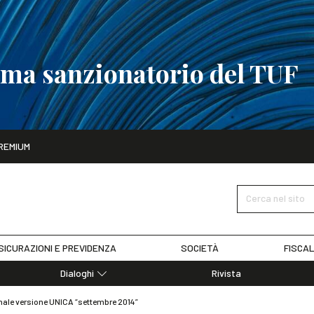
tema sanzionatorio del TUF
ito
REMIUM
tobre
La riforma del sistema sanzionatorio del TUF
SCOPRI I DET
Cerca nel sito
SICURAZIONI E PREVIDENZA
SOCIETÀ
FISCAL
Dialoghi
Rivista
Dialoghi di Diritto dell'Economia
onale versione UNICA “settembre 2014”
Editoriali