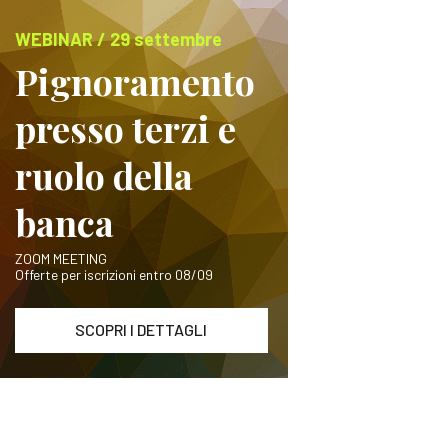
WEBINAR / 29 settembre
Pignoramento
presso terzi e
ruolo della
banca
ZOOM MEETING
Offerte per iscrizioni entro 08/09
SCOPRI I DETTAGLI