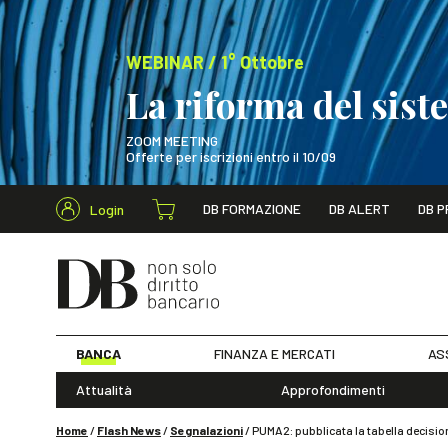
WEBINAR / 1° Ottobre
La riforma del sis
ZOOM MEETING
Offerte per iscrizioni entro il 10/09
Cerca nel s
DB FORMAZIONE
DB ALERT
DB P
Login
WEBINAR / 1° Ot
BANCA
FINANZA E MERCATI
AS
Attualità
Approfondimenti
Home
/
Flash News
/
Segnalazioni
/
PUMA2: pubblicata la tabella decisi