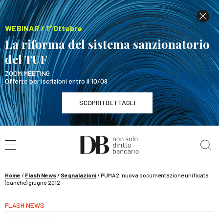
WEBINAR / 1° Ottobre
La riforma del sistema sanzionatorio
del TUF
ZOOM MEETING
Offerte per iscrizioni entro il 10/09
SCOPRI I DETTAGLI
Cerca nel sito
WEBINAR / 1° Ottobre
La riforma del sistema sanzionatorio del TUF
SCOPRI I DETTAGLI
Home
/
Flash News
/
Segnalazioni
/
PUMA2: nuova documentazione unificata
(banche) giugno 2012
FLASH NEWS