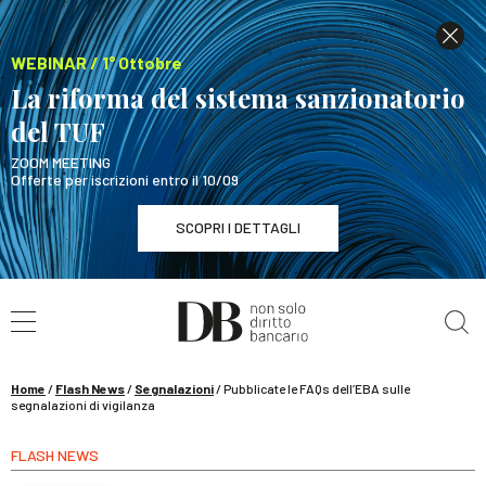
WEBINAR / 1° Ottobre
La riforma del sistema sanzionatorio
del TUF
ZOOM MEETING
Offerte per iscrizioni entro il 10/09
SCOPRI I DETTAGLI
Cerca nel sito
WEBINAR / 1° Ottobre
La riforma del sistema sanzionatorio del TUF
SCOPRI I DETTAGLI
Home
/
Flash News
/
Segnalazioni
/
Pubblicate le FAQs dell’EBA sulle
segnalazioni di vigilanza
FLASH NEWS