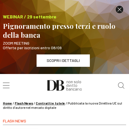
WEBINAR / 29 settembre
Pignoramento presso terzi e ruolo
della banca
ZOOM MEETING
Offerte per iscrizioni entro 08/09
SCOPRI I DETTAGLI
Cerca nel sito
WEBINAR / 29 settembre
Pignoramento presso terzi e ruolo della banca
SCOPRI I DETTAGLI
Home
/
Flash News
/
Contratti e tutele
/
Pubblicata la nuova Direttiva UE sul
diritto d’autore nel mercato digitale
FLASH NEWS