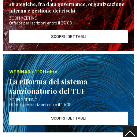
strategiche, fra data governance, organizzazione
interna e gestione dei rischi
ZOOM MEETING
Offerte per iscrizioni entro il 27/08
SCOPRI I DETTAGLI
WEBINAR / 1° Ottobre
La riforma del sistema
sanzionatorio del TUF
ZOOM MEETING
Offerte per iscrizioni entro il 10/09
SCOPRI I DETTAGLI