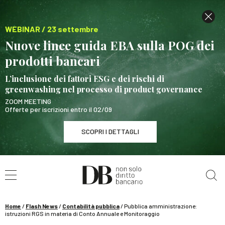
WEBINAR / 23 settembre
Nuove linee guida EBA sulla POG dei
prodotti bancari
L’inclusione dei fattori ESG e dei rischi di
greenwashing nel processo di product governance
ZOOM MEETING
Offerte per iscrizioni entro il 02/09
SCOPRI I DETTAGLI
Cerca nel sito
WEBINAR / 23 settembre
Nuove linee guida EBA sulla POG dei prodotti
bancari
Home
/
Flash News
/
Contabilità pubblica
/
Pubblica amministrazione:
SCOPRI I DETTAGLI
istruzioni RGS in materia di Conto Annuale e Monitoraggio