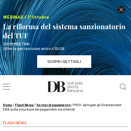
WEBINAR / 1° Ottobre
La riforma del sistema sanzionatorio
del TUF
ZOOM MEETING
Offerte per iscrizioni entro il 10/09
SCOPRI I DETTAGLI
Cerca nel sito
WEBINAR / 1° Ottobre
La riforma del sistema sanzionatorio del TUF
SCOPRI I DETTAGLI
Home
/
Flash News
/
Servizi di pagamento
/
PSD1: abrogati gli Orientamenti
EBA sulla sicurezza dei pagamenti via internet
FLASH NEWS