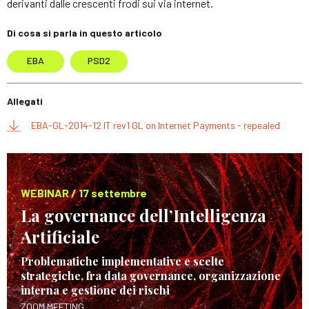
derivanti dalle crescenti frodi sui via internet.
Di cosa si parla in questo articolo
EBA
PSD2
Allegati
EBA-GL-2014-12 IT rev1 GL on Internet Payments - repealed
WEBINAR / 17 settembre
La governance dell’Intelligenza
Artificiale
Problematiche implementative e scelte
strategiche, fra data governance, organizzazione
interna e gestione dei rischi
ZOOM MEETING