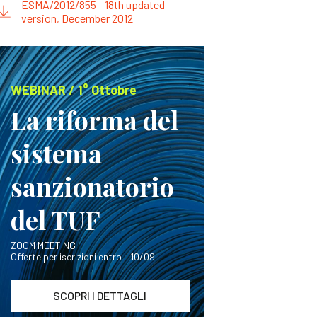
ESMA/2012/855 - 18th updated
version, December 2012
WEBINAR / 1° Ottobre
La riforma del
sistema
sanzionatorio
del TUF
ZOOM MEETING
Offerte per iscrizioni entro il 10/09
SCOPRI I DETTAGLI