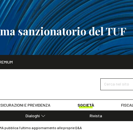
tema sanzionatorio del TUF
ito
REMIUM
tobre
La riforma del sistema sanzionatorio del TUF
SCOPRI I DET
Cerca nel sito
SICURAZIONI E PREVIDENZA
SOCIETÀ
FISCA
Dialoghi
Rivista
Dialoghi di Diritto dell'Economia
SMA pubblica l’ultimo aggiornamento alle proprie Q&A
Editoriali