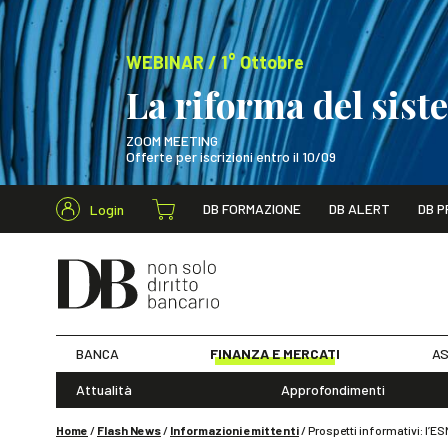
WEBINAR / 1° Ottobre
La riforma del sis
ZOOM MEETING
Offerte per iscrizioni entro il 10/09
Cerca nel s
DB FORMAZIONE
DB ALERT
DB P
Login
WEBINAR / 1° Ot
BANCA
FINANZA E MERCATI
AS
Attualità
Approfondimenti
Home
/
Flash News
/
Informazioni emittenti
/
Prospetti informativi: l’E