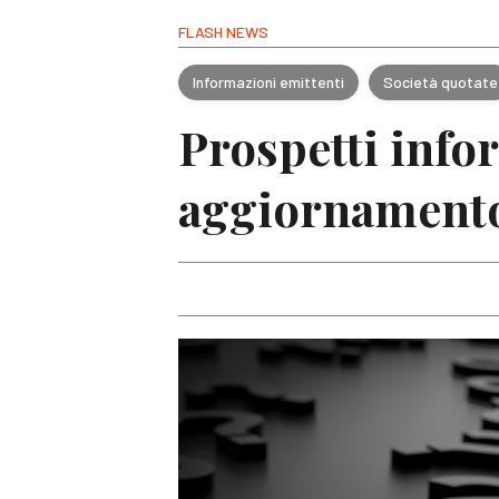
FLASH NEWS
Informazioni emittenti
Società quotate
Prospetti info
aggiornamento