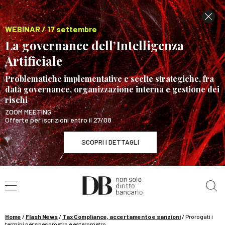
WEBINAR / 17 settembre
La governance dell’Intelligenza
Artificiale
Problematiche implementative e scelte strategiche, fra
data governance, organizzazione interna e gestione dei
rischi
ZOOM MEETING
Offerte per iscrizioni entro il 27/08
SCOPRI I DETTAGLI
Cerca nel sito
WEBINAR / 17 settembre
La governance dell’Intelligenza Artificiale
SCOPRI I DETTAGLI
Home
/
Flash News
/
Tax Compliance, accertamento e sanzioni
/
Prorogati i
termini per spesometro e esterometro