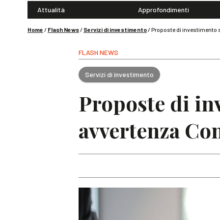
Attualità
Approfondimenti
Home
/
Flash News
/
Servizi di investimento
/
Proposte di investimento
FLASH NEWS
Servizi di investimento
Proposte di i
avvertenza Co