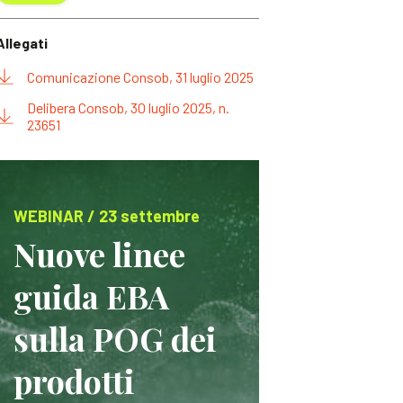
Allegati
Comunicazione Consob, 31 luglio 2025
Delibera Consob, 30 luglio 2025, n.
23651
WEBINAR / 23 settembre
Nuove linee
guida EBA
sulla POG dei
prodotti