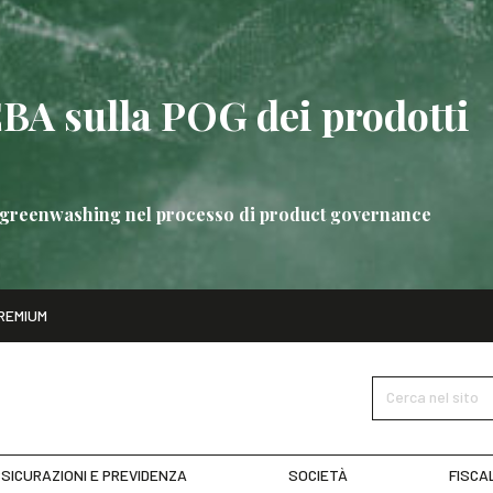
EBA sulla POG dei prodotti
 di greenwashing nel processo di product governance
ito
REMIUM
bre
Nuove linee guida EBA sulla POG dei prodotti bancari
SCOPRI 
Cerca nel sito
SICURAZIONI E PREVIDENZA
SOCIETÀ
FISCA