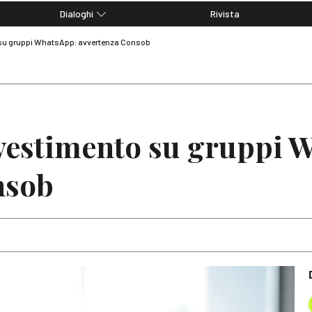
Dialoghi
Rivista
Dialoghi di Diritto dell'Economia
 su gruppi WhatsApp: avvertenza Consob
Editoriali
Articoli
Note
nvestimento su gruppi 
nsob