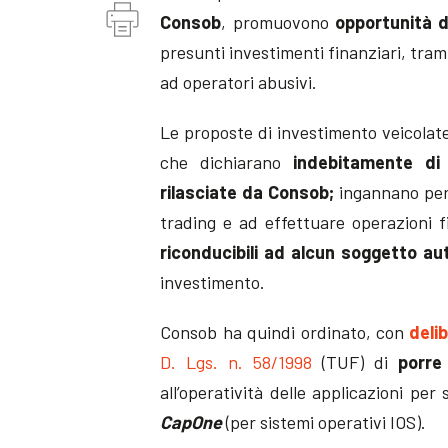
Consob
, promuovono
opportunità d
presunti investimenti finanziari, tram
ad operatori abusivi.
Le proposte di investimento veicolat
che dichiarano
indebitamente di 
rilasciate da Consob;
ingannano pert
trading e ad effettuare operazioni f
riconducibili ad alcun soggetto au
investimento.
Consob ha quindi ordinato, con
deli
D. Lgs. n. 58/1998
(TUF) di
porre
all’operatività delle applicazioni pe
CapOne
(per sistemi operativi IOS).