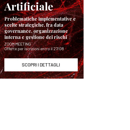
Artificiale
Problematiche implementative e
scelte strategiche, fra data
governance, organizzazione
interna e gestione dei rischi
ZOOM MEETING
Offerte per iscrizioni entro il 27/08
SCOPRI I DETTAGLI