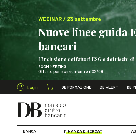
WEBINAR / 23 settembre
Nuove linee guida 
bancari
L’inclusione dei fattori ESG e dei rischi
ZOOM MEETING
Offerte per iscrizioni entro il 02/09
Cerca nel s
DB FORMAZIONE
DB ALERT
DB P
Login
WEBINAR / 23 settem
BANCA
FINANZA E MERCATI
AS