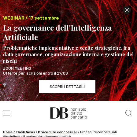
WEBINAR / 17 settembre
La governance dell’Intelligenza
Artificiale
Problematiche implementative e scelte strategiche, fra
data governance, organizzazione interna e gestione dei
rischi
ZOOM MEETING
Offerte per iscrizioni entro il 27/08
SCOPRI I DETTAGLI
Cerca nel sito
WEBINAR / 17 settembre
La governance dell’Intelligenza Artificiale
SCOPRI I DETTAGLI
Home
/
Flash News
/
Procedure concorsuali
/
Procedure concorsuali:
disciplinato il regime delle incompatibilità