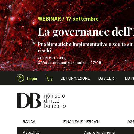
WEBINAR / 17 settembre
La governance dell’I
Problematiche implementative e scelte str
rischi
ZOOM MEETING
Offerte per iscrizioni entro il 27/08
Cerca nel s
DB FORMAZIONE
DB ALERT
DB P
Login
WEBINAR / 17 s
BANCA
FINANZA E MERCATI
ASS
Attualità
Approfondimenti