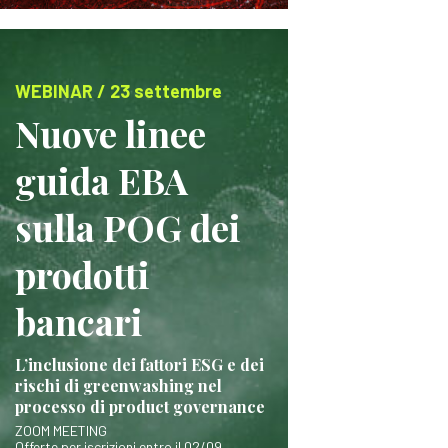
WEBINAR / 23 settembre
Nuove linee
guida EBA
sulla POG dei
prodotti
bancari
L’inclusione dei fattori ESG e dei
rischi di greenwashing nel
processo di product governance
ZOOM MEETING
Offerte per iscrizioni entro il 02/09