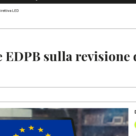
Dialoghi di Diritto dell'Economia
Direttiva LED
Editoriali
Articoli
Note
e EDPB sulla revisione d