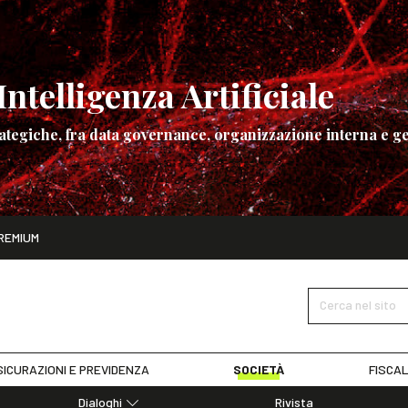
ntelligenza Artificiale
ategiche, fra data governance, organizzazione interna e ge
ito
REMIUM
ettembre
La governance dell’Intelligenza Artificiale
SCOPRI I DET
Cerca nel sito
ICURAZIONI E PREVIDENZA
SOCIETÀ
FISCAL
Dialoghi
Rivista