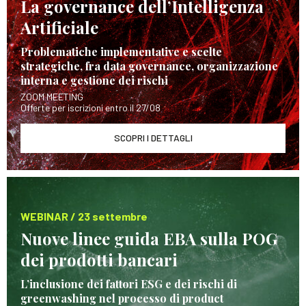
La governance dell’Intelligenza
Artificiale
Problematiche implementative e scelte
strategiche, fra data governance, organizzazione
interna e gestione dei rischi
ZOOM MEETING
Offerte per iscrizioni entro il 27/08
SCOPRI I DETTAGLI
WEBINAR / 23 settembre
Nuove linee guida EBA sulla POG
dei prodotti bancari
L’inclusione dei fattori ESG e dei rischi di
greenwashing nel processo di product