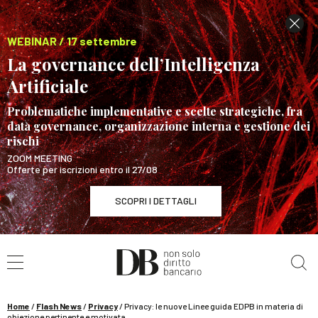
WEBINAR / 17 settembre
La governance dell’Intelligenza
Artificiale
Problematiche implementative e scelte strategiche, fra
data governance, organizzazione interna e gestione dei
rischi
ZOOM MEETING
Offerte per iscrizioni entro il 27/08
SCOPRI I DETTAGLI
Cerca nel sito
WEBINAR / 17 settembre
La governance dell’Intelligenza Artificiale
SCOPRI I DETTAGLI
Home
/
Flash News
/
Privacy
/
Privacy: le nuove Linee guida EDPB in materia di
obiezione pertinente e motivata