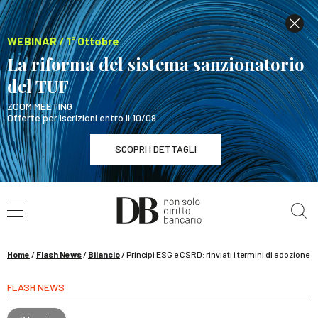
WEBINAR / 1° Ottobre
La riforma del sistema sanzionatorio
del TUF
ZOOM MEETING
Offerte per iscrizioni entro il 10/09
SCOPRI I DETTAGLI
Cerca nel sito
WEBINAR / 1° Ottobre
La riforma del sistema sanzionatorio del TUF
SCOPRI I DETTAGLI
Home
/
Flash News
/
Bilancio
/
Principi ESG e CSRD: rinviati i termini di adozione
FLASH NEWS