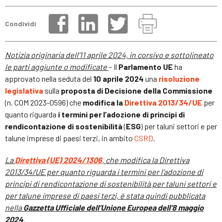
Condividi
Notizia originaria dell’11 aprile 2024, in corsivo e sottolineato
le parti aggiunte o modificate
– Il
Parlamento UE
ha
approvato nella seduta del
10 aprile 2024
una
risoluzione
legislativa
sulla
proposta di Decisione della Commissione
(n. COM 2023-0596) che
modifica la
Direttiva 2013/34/UE
per
quanto riguarda
i termini per l’adozione di principi di
rendicontazione di sostenibilità
(
ESG
) per taluni settori e per
talune imprese di paesi terzi, in ambito
CSRD
.
La
Direttiva (UE) 2024/1306
, che modifica la Direttiva
2013/34/UE per quanto riguarda i termini per l’adozione di
principi di rendicontazione di sostenibilità per taluni settori e
per talune imprese di paesi terzi, è stata quindi pubblicata
nella
Gazzetta Ufficiale dell’Unione Europea dell’8 maggio
2024
.