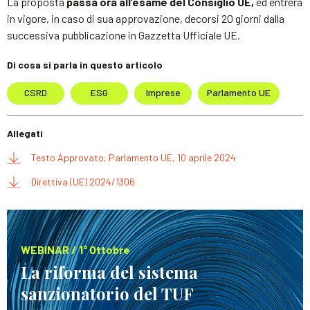
La proposta
passa ora all’esame del Consiglio UE,
ed entrerà
in vigore, in caso di sua approvazione, decorsi 20 giorni dalla
successiva pubblicazione in Gazzetta Ufficiale UE.
Di cosa si parla in questo articolo
CSRD
ESG
Imprese
Parlamento UE
Allegati
Testo Approvato, Parlamento UE, 10 aprile 2024
Direttiva (UE) 2024/1306
WEBINAR / 1° Ottobre
La riforma del sistema
sanzionatorio del TUF