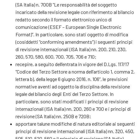
(SA Italia) n. 700B “Le responsabilità del soggetto
incaricato della revisione legale con riferimento al bilancio
redatto secondo il formato elettronico unico di
comunicazione (ESEF – European Single Electronic
Format)”. In particolare, sono stati oggetto di modifica
(cosiddetti “conforming amendments”) i seguenti principi
di revisione internazionali (ISA Italia) nn. 200, 210, 230,
260, 570, 580, 600, 700, 705, 706 e 710;
recepire, a seguito dell’entrata in vigore del D.Lgs. 117/17
“Codice del Terzo Settore a norma dell’articolo 1, comma 2,
lettera b), della legge 6 giugno 2016, n. 106”, le previsioni
normative aventi ad oggetto la disciplina della revisione
legale del bilancio degli Enti del Terzo Settore. In
particolare, sono stati modificati i principi di revisione
internazionali (ISA Italia) nn. 200, 260 e 700 e i principi di
revisione (SA Italia) nn. 250B e 720B;
apportare talune modifiche di natura editoriale ai seguenti
principi di revisione internazionali (ISA Italia) nn. 320, 450,
505, 510, 520, 560 e il principio di revisione (SA Italia)