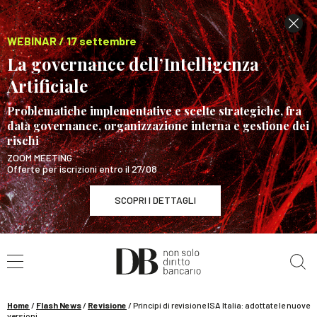
WEBINAR / 17 settembre
La governance dell’Intelligenza
Artificiale
Problematiche implementative e scelte strategiche, fra
data governance, organizzazione interna e gestione dei
rischi
ZOOM MEETING
Offerte per iscrizioni entro il 27/08
SCOPRI I DETTAGLI
Cerca nel sito
WEBINAR / 17 settembre
La governance dell’Intelligenza Artificiale
SCOPRI I DETTAGLI
Home
/
Flash News
/
Revisione
/
Principi di revisione ISA Italia: adottate le nuove
versioni