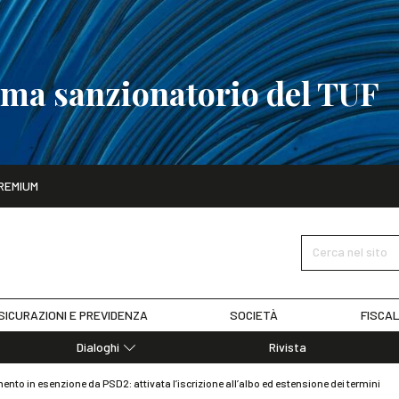
tema sanzionatorio del TUF
ito
REMIUM
tobre
La riforma del sistema sanzionatorio del TUF
SCOPRI I DET
Cerca nel sito
SICURAZIONI E PREVIDENZA
SOCIETÀ
FISCAL
Dialoghi
Rivista
Dialoghi di Diritto dell'Economia
mento in esenzione da PSD2: attivata l’iscrizione all’albo ed estensione dei termini
Editoriali