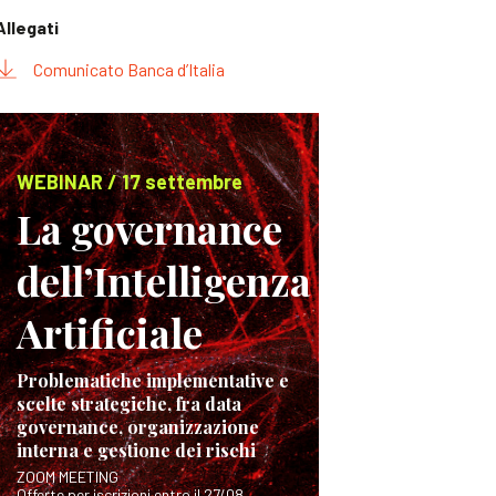
Allegati
Comunicato Banca d’Italia
WEBINAR / 17 settembre
La governance
dell’Intelligenza
Artificiale
Problematiche implementative e
scelte strategiche, fra data
governance, organizzazione
interna e gestione dei rischi
ZOOM MEETING
Offerte per iscrizioni entro il 27/08