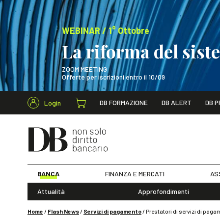
WEBINAR / 1° Ottobre
La riforma del sis
ZOOM MEETING
Offerte per iscrizioni entro il 10/09
Cerca nel s
DB FORMAZIONE
DB ALERT
DB P
Login
WEBINAR / 1° Ot
BANCA
FINANZA E MERCATI
AS
Attualità
Approfondimenti
Home
/
Flash News
/
Servizi di pagamento
/
Prestatori di servizi di paga