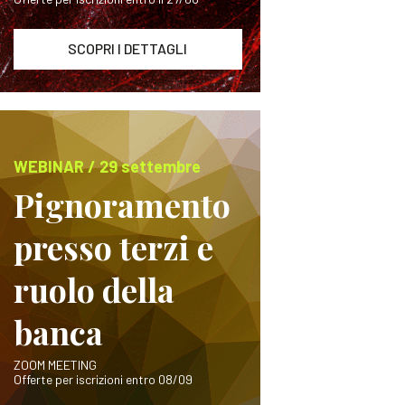
SCOPRI I DETTAGLI
WEBINAR / 29 settembre
Pignoramento
presso terzi e
ruolo della
banca
ZOOM MEETING
Offerte per iscrizioni entro 08/09