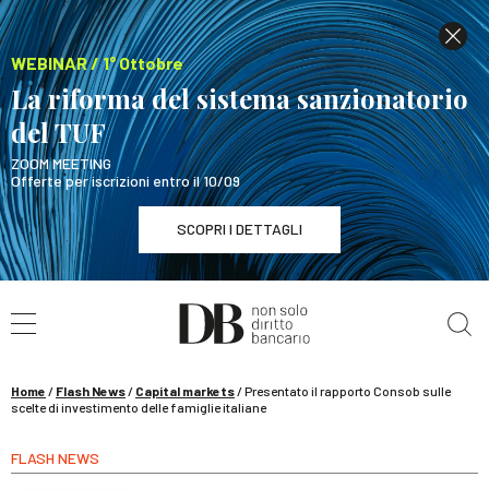
WEBINAR / 1° Ottobre
La riforma del sistema sanzionatorio
del TUF
ZOOM MEETING
Offerte per iscrizioni entro il 10/09
SCOPRI I DETTAGLI
Cerca nel sito
WEBINAR / 1° Ottobre
La riforma del sistema sanzionatorio del TUF
SCOPRI I DETTAGLI
Home
/
Flash News
/
Capital markets
/
Presentato il rapporto Consob sulle
scelte di investimento delle famiglie italiane
FLASH NEWS