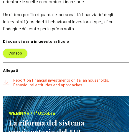
orientare le scelte economico-finanziarie.
Un ultimo profilo riguarda le ‘personalità finanziarie’ degli
intervistati (cosiddetti behavioural investors’ type), di cui
l’Indagine dà conto per la prima volta.
Di cosa si parla in questo articolo
Consob
Allegati
Report on financial investments of Italian households.
Behavioural attitudes and approaches.
WEBINAR / 1° Ottobre
La riforma del sistema
sanzionatorio del TUF